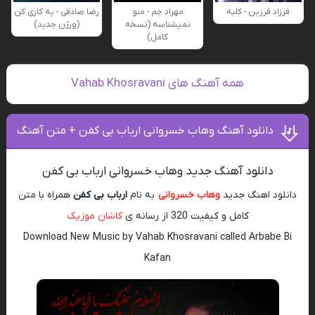
فرزاد فرزین - کلبه
مهراد جم - منو
رضا صادقی - یه کاری کن
نمیشناسه (نسخه
(ورژن جدید)
کامل)
همه آهنگ های Vahab Khosravani
دانلود آهنگ وهاب خسروانی ارباب بی کفن + متن آهنگ
دانلود آهنگ جدید وهاب خسروانی ارباب بی کفن
دانلود اهنگ جدید
وهاب خسروانی
به نام
ارباب بی کفن
همراه با متن
کامل و کیفیت 320 از رسانه ی
کاشان موزیک
Download New Music by Vahab Khosravani called Arbabe Bi
Kafan