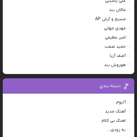
علی یاسینی
ماکان بند
مسیح و آرش AP
مهدی جهانی
امیر عظیمی
حمید صفت
آصف آریا
هوروش بند
دسته بندی
آلبوم
آهنگ جدید
اهنگ بی کلام
به زودی…