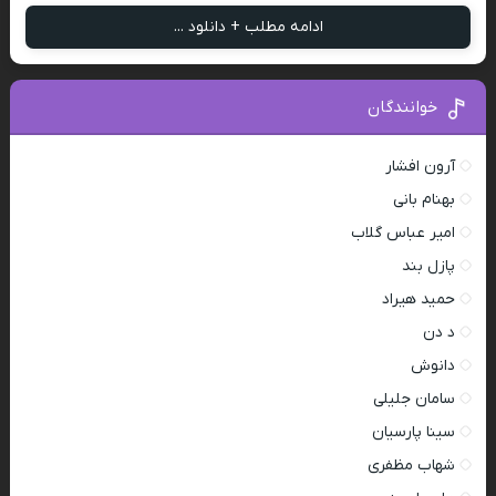
ادامه مطلب + دانلود ...
خوانندگان
آرون افشار
بهنام بانی
امیر عباس گلاب
پازل بند
حمید هیراد
د دن
دانوش
سامان جلیلی
سینا پارسیان
شهاب مظفری