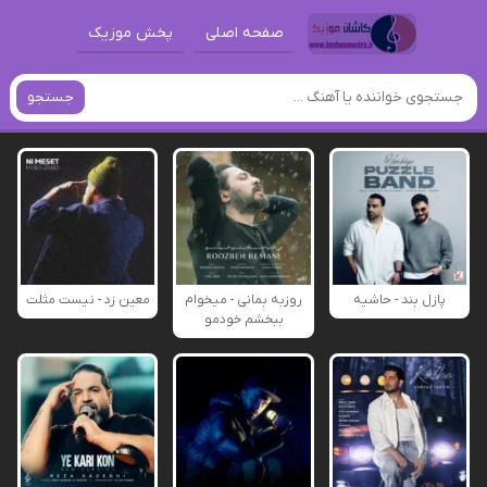
صفحه اصلی
پخش موزیک
جستجو
پازل بند - حاشیه
روزبه بمانی - میخوام
معین زد - نیست مثلت
ببخشم خودمو