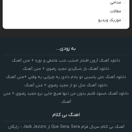
مداحی
مقالات
موزیک ویدیو
به زودی...
دانلود آهنگ آرون افشار امشب شب عاشقی و نوره + متن آهنگ
دانلود آهنگ باز شبگردی مجید رضوی + متن آهنگ
دانلود آهنگ علی یاسینی تو یادم دادی یه چیزایی یه وقتی +متن آهنگ
دانلود آهنگ مثل تو از مجید رضوی + متن آهنگ
دانلود آهنگ حسود قلبم بدون من تنها هیچ جایی نرو مجید رضوی + متن
آهنگ
اهنگ بی کلام
آهنگ بی کلام سریال فرام Que Sera, Sera از Jack Jezzro – رایگان