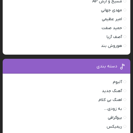
مسیح و آرش AP
مهدی جهانی
امیر عظیمی
حمید صفت
آصف آریا
هوروش بند
دسته بندی
آلبوم
آهنگ جدید
اهنگ بی کلام
به زودی…
بیوگرافی
ریمیکس