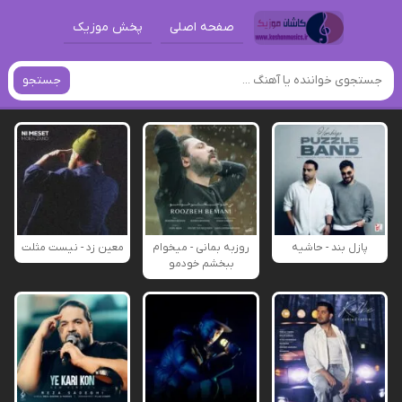
صفحه اصلی
پخش موزیک
جستجو
پازل بند - حاشیه
روزبه بمانی - میخوام
معین زد - نیست مثلت
ببخشم خودمو