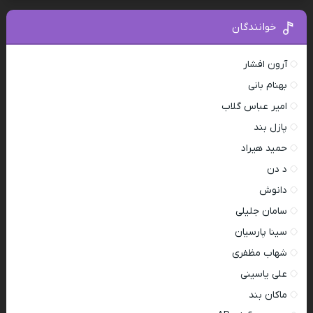
خوانندگان
آرون افشار
بهنام بانی
امیر عباس گلاب
پازل بند
حمید هیراد
د دن
دانوش
سامان جلیلی
سینا پارسیان
شهاب مظفری
علی یاسینی
ماکان بند