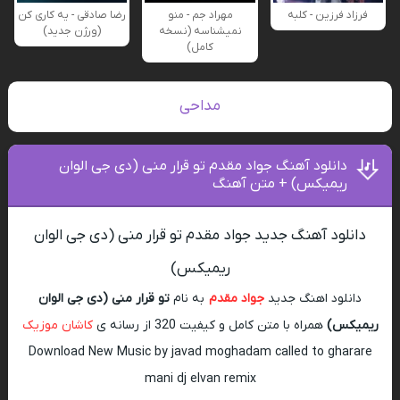
فرزاد فرزین - کلبه
مهراد جم - منو
رضا صادقی - یه کاری کن
نمیشناسه (نسخه
(ورژن جدید)
کامل)
مداحی
دانلود آهنگ جواد مقدم تو قرار منی (دی جی الوان
ریمیکس) + متن آهنگ
دانلود آهنگ جدید جواد مقدم تو قرار منی (دی جی الوان
ریمیکس)
دانلود اهنگ جدید
جواد مقدم
به نام
تو قرار منی (دی جی الوان
ریمیکس)
همراه با متن کامل و کیفیت 320 از رسانه ی
کاشان موزیک
Download New Music by javad moghadam called to gharare
mani dj elvan remix