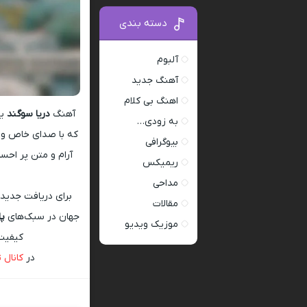
دسته بندی
آلبوم
آهنگ جدید
اهنگ بی کلام
آهنگ
دریا سوگند
یک
به زودی…
که با صدای خاص و گ
بیوگرافی
آرام و متن پر اح
ریمیکس
مداحی
برای دریافت جدیدتر
مقالات
جهان در سبک‌های
پ
موزیک ویدیو
کیفیت‌های 128 و
در
کانال 