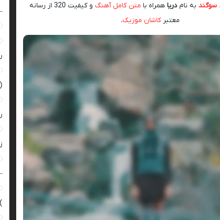
سوگند
به نام
دریا
همراه با
متن کامل آهنگ
و کیفیت 320 از رسانه
–
معتبر
کاشان موزیک
.
ر
(
ر
زن
–
)