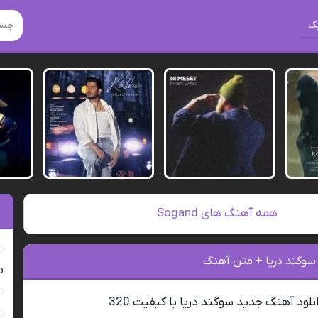
ک
همه آهنگ های Sogand
 سوگند دریا + متن آهنگ
ro
نلود آهنگ جدید سوگند دریا با کیفیت 320