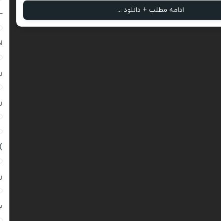
ادامه مطلب + دانلود ...
–
ا
ر
ر
)
ر
ب