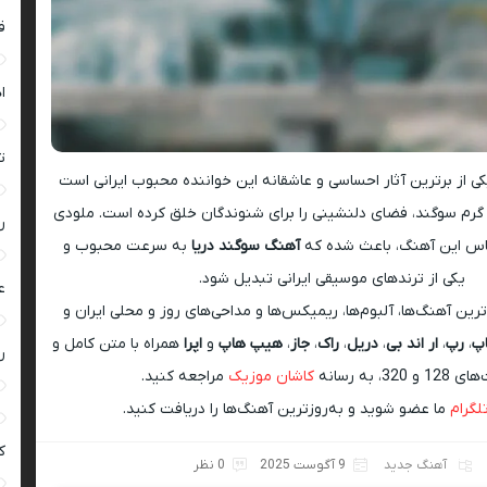
ق
ا
ت
ی از برترین آثار احساسی و عاشقانه این خواننده محبوب ایرانی است
رم سوگند، فضای دلنشینی را برای شنوندگان خلق کرده است. ملودی
ر
ساس این آهنگ، باعث شده که
آهنگ سوگند دریا
به سرعت محبوب و
یکی از ترندهای موسیقی ایرانی تبدیل شود.
ع
ین آهنگ‌ها، آلبوم‌ها، ریمیکس‌ها و مداحی‌های روز و محلی ایران و
اپ
،
رپ
،
ار اند بی
،
دریل
،
راک
،
جاز
،
هیپ هاپ
و
اپرا
همراه با متن کامل و
ر
 320، به رسانه
کاشان موزیک
مراجعه کنید.
تلگرام
ما عضو شوید و به‌روزترین آهنگ‌ها را دریافت کنید.
ک
آهنگ جدید
9 آگوست 2025
0 نظر