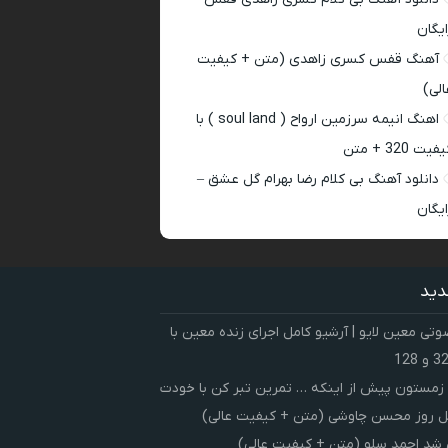
ایگان
آهنگ قفس کسری زاهدی (متن + کیفیت
الی)
اهنگ انیمه سرزمین ارواح ( soul land ) با
فیت 320 + متن
دانلود آهنگ بی کلام رضا بهرام گل عشق –
ایگان
دید
ی معین لایو | آرشیو کامل اجرای زنده معین با
زمستون پیش از اینکه … تمرین تبر کن با خودت
 روز محسن چاوشی (متن + کیفیت عالی)
شد احمد سلو (متن + کیفیت عالی)