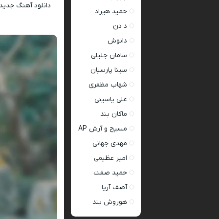
دانلود آهنگ جدید
حمید هیراد
د دن
دانوش
سامان جلیلی
سینا پارسیان
شهاب مظفری
علی یاسینی
ماکان بند
مسیح و آرش AP
مهدی جهانی
امیر عظیمی
حمید صفت
آصف آریا
هوروش بند