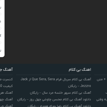
ر
ع
کی
ر
اهنگ بی کلام
آهنگ ج
 + متن
آهنگ بی کلام سریال فرام Que Sera, Sera از Jack
کنسرت صوت
Jezzro – رایگان
کیفیت 320 و 128
آهنگ بی کلام سپهر خلسه مرد سال – رایگان
آهنگ هر 
یه وقتی
دانلود آهنگ بی کلام محسن چاوشی چهل روز – رایگان
آهنگ چهل
دانلود آهنگ بی کلام رضا بهرام همدم – رایگان
آهنگ چی 