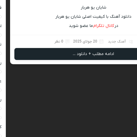
شایان یو هربار
ق
دانلود آهنگ با کیفیت اصلی شایان یو هربار
در
کانال تلگرام
ما عضو شوید
ا
آهنگ جدید
20 جولای 2025
0 نظر
ت
ادامه مطلب + دانلود ...
ر
ع
ر
ک