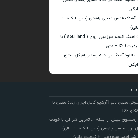
ایگان
آهنگ قفس کسری زاهدی (متن + کیفیت
الی)
اهنگ انیمه سرزمین ارواح ( soul land ) با
فیت 320 + متن
دانلود آهنگ بی کلام رضا بهرام گل عشق –
ایگان
دید
ی معین لایو | آرشیو کامل اجرای زنده معین با
زمستون پیش از اینکه … تمرین تبر کن با خودت
 روز محسن چاوشی (متن + کیفیت عالی)
شد احمد سلو (متن + کیفیت عالی)