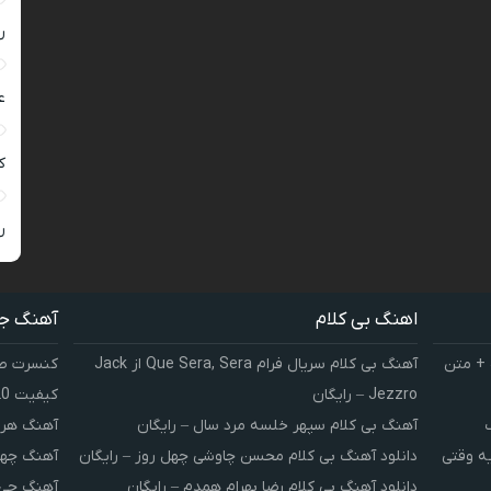
ر
ع
کی
ر
اهنگ بی کلام
آهنگ ج
 + متن
آهنگ بی کلام سریال فرام Que Sera, Sera از Jack
کنسرت صوت
Jezzro – رایگان
کیفیت 320 و 128
آهنگ بی کلام سپهر خلسه مرد سال – رایگان
آهنگ هر 
یه وقتی
دانلود آهنگ بی کلام محسن چاوشی چهل روز – رایگان
آهنگ چهل
دانلود آهنگ بی کلام رضا بهرام همدم – رایگان
آهنگ چی 