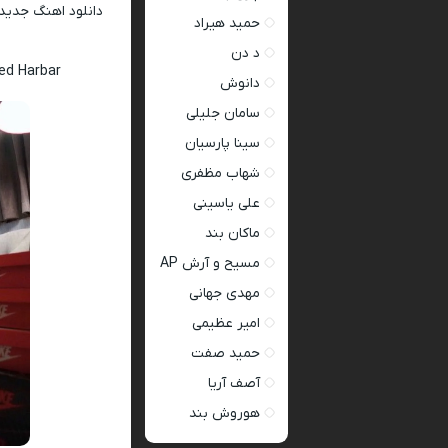
دانلود اهنگ جدید
حمید هیراد
د دن
ed Harbar
دانوش
سامان جلیلی
سینا پارسیان
شهاب مظفری
علی یاسینی
ماکان بند
مسیح و آرش AP
مهدی جهانی
امیر عظیمی
حمید صفت
آصف آریا
هوروش بند