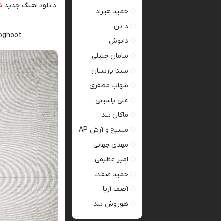
دانلود اهنگ جدید
ش
حمید هیراد
د دن
soghoot
دانوش
سامان جلیلی
سینا پارسیان
شهاب مظفری
علی یاسینی
ماکان بند
مسیح و آرش AP
مهدی جهانی
امیر عظیمی
حمید صفت
آصف آریا
هوروش بند