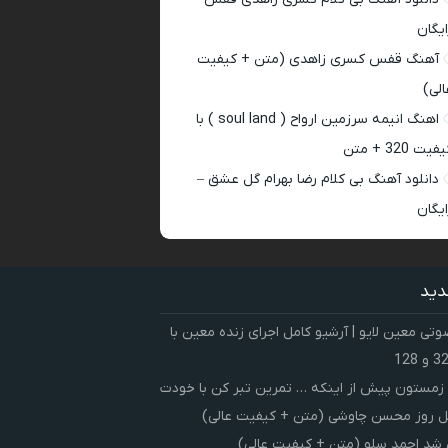
ایگان
آهنگ قفس کسری زاهدی (متن + کیفیت
الی)
اهنگ انیمه سرزمین ارواح ( soul land ) با
فیت 320 + متن
دانلود آهنگ بی کلام رضا بهرام گل عشق –
ایگان
دید
ی معین لایو | آرشیو کامل اجرای زنده معین با
زمستون پیش از اینکه … تمرین تبر کن با خودت
 روز محسن چاوشی (متن + کیفیت عالی)
شد احمد سلو (متن + کیفیت عالی)