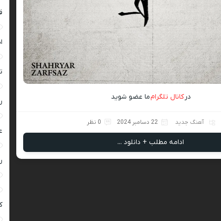
ق
ا
ت
در
کانال تلگرام
ما عضو شوید
ر
آهنگ جدید
22 دسامبر 2024
0 نظر
ع
ادامه مطلب + دانلود ...
ر
ک