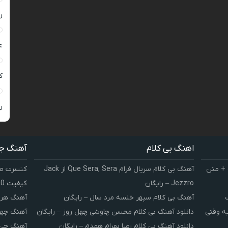
ر
ع
کی
ر
اهنگ بی کلام
آهنگ ج
 + متن
آهنگ بی کلام سریال فرام Que Sera, Sera از Jack
کنسرت صوت
Jezzro – رایگان
کیفیت 320 و 128
آهنگ بی کلام سپهر خلسه مرد سال – رایگان
آهنگ هر 
یه وقتی
دانلود آهنگ بی کلام محسن چاوشی چهل روز – رایگان
آهنگ چهل
دانلود آهنگ بی کلام رضا بهرام همدم – رایگان
آهنگ چی 