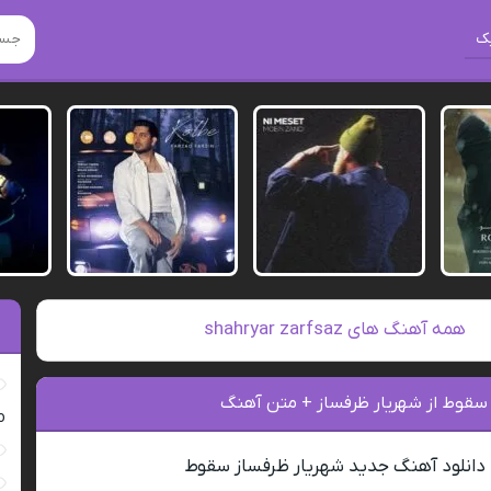
ک
همه آهنگ های shahryar zarfsaz
 سقوط از شهریار ظرفساز + متن آهنگ
ro
دانلود آهنگ جدید شهریار ظرفساز سقوط