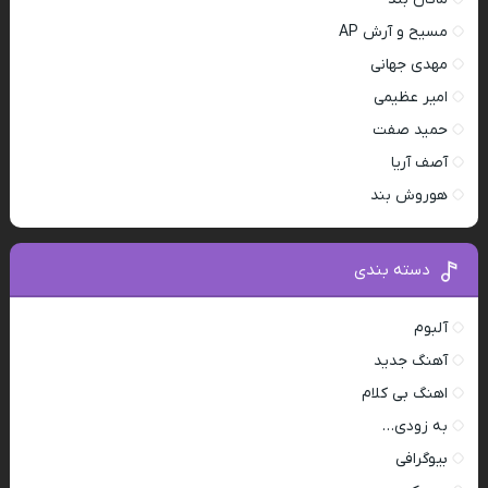
مسیح و آرش AP
مهدی جهانی
امیر عظیمی
حمید صفت
آصف آریا
هوروش بند
دسته بندی
آلبوم
آهنگ جدید
اهنگ بی کلام
به زودی…
بیوگرافی