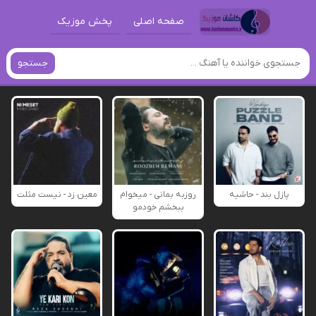
صفحه اصلی
پخش موزیک
جستجو
پازل بند - حاشیه
روزبه بمانی - میخوام
معین زد - نیست مثلت
ببخشم خودمو