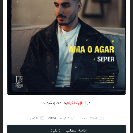
در
کانال تلگرام
ما عضو شوید
آهنگ جدید
7 نوامبر 2024
0 نظر
ادامه مطلب + دانلود ...