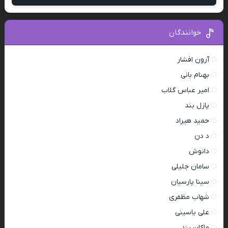
خوانندگان
آرون افشار
بهنام بانی
امیر عباس گلاب
پازل بند
حمید هیراد
د دن
دانوش
سامان جلیلی
سینا پارسیان
شهاب مظفری
علی یاسینی
ماکان بند