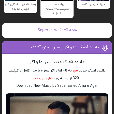
فرزاد فرزین - کلبه
مهراد جم - منو
رضا صادقی - یه کاری کن
نمیشناسه (نسخه
(ورژن جدید)
کامل)
همه آهنگ های Seper
دانلود آهنگ اما و اگر از سپر + متن آهنگ
دانلود آهنگ جدید سپر اما و اگر
دانلود اهنگ جدید
سپر
به نام
اما و اگر
همراه با متن کامل و کیفیت
320 از رسانه ی
کاشان موزیک
Download New Music by Seper called Ama o Agar