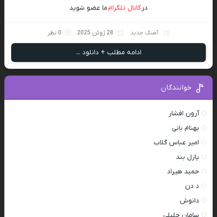
در
کانال تلگرام
ما عضو شوید
آهنگ جدید
28 ژوئن 2025
0 نظر
ادامه مطلب + دانلود ...
خوانندگان
آرون افشار
بهنام بانی
امیر عباس گلاب
پازل بند
حمید هیراد
د دن
دانوش
سامان جلیلی