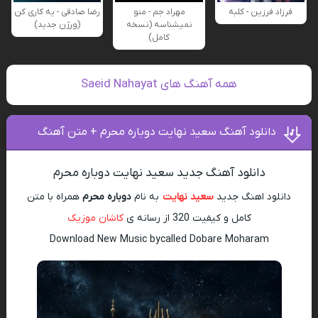
فرزاد فرزین - کلبه
مهراد جم - منو
رضا صادقی - یه کاری کن
نمیشناسه (نسخه
(ورژن جدید)
کامل)
همه آهنگ های Saeid Nahayat
دانلود آهنگ سعید نهایت دوباره محرم + متن آهنگ
دانلود آهنگ جدید سعید نهایت دوباره محرم
دانلود اهنگ جدید
سعید نهایت
به نام
دوباره محرم
همراه با متن
کامل و کیفیت 320 از رسانه ی
کاشان موزیک
Download New Music bycalled Dobare Moharam