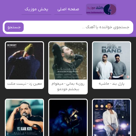
صفحه اصلی
پخش موزیک
جستجو
پازل بند - حاشیه
روزبه بمانی - میخوام
معین زد - نیست مثلت
ببخشم خودمو