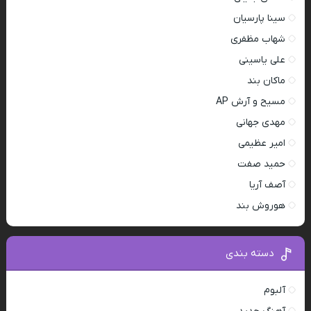
سینا پارسیان
شهاب مظفری
علی یاسینی
ماکان بند
مسیح و آرش AP
مهدی جهانی
امیر عظیمی
حمید صفت
آصف آریا
هوروش بند
دسته بندی
آلبوم