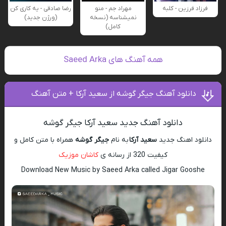
فرزاد فرزین - کلبه
مهراد جم - منو
رضا صادقی - یه کاری کن
نمیشناسه (نسخه
(ورژن جدید)
کامل)
همه آهنگ های Saeed Arka
دانلود آهنگ جیگر گوشه از سعید آرکا + متن آهنگ
دانلود آهنگ جدید سعید آرکا جیگر گوشه
دانلود اهنگ جدید
سعید آرکا
به نام
جیگر گوشه
همراه با متن کامل و
کیفیت 320 از رسانه ی
کاشان موزیک
Download New Music by Saeed Arka called Jigar Gooshe