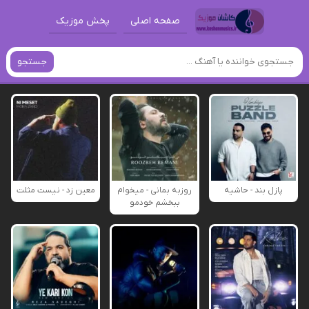
صفحه اصلی
پخش موزیک
جستجو
پازل بند - حاشیه
روزبه بمانی - میخوام
معین زد - نیست مثلت
ببخشم خودمو