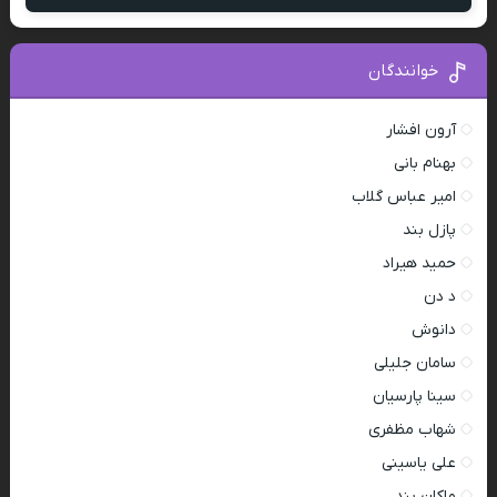
خوانندگان
آرون افشار
بهنام بانی
امیر عباس گلاب
پازل بند
حمید هیراد
د دن
دانوش
سامان جلیلی
سینا پارسیان
شهاب مظفری
علی یاسینی
ماکان بند