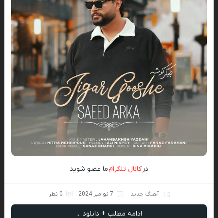
در
کانال تلگرام
ما عضو شوید
آهنگ جدید
7 نوامبر 2024
0 نظر
ادامه مطلب + دانلود ...