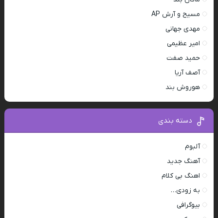
مسیح و آرش AP
مهدی جهانی
امیر عظیمی
حمید صفت
آصف آریا
هوروش بند
دسته بندی
آلبوم
آهنگ جدید
اهنگ بی کلام
به زودی…
بیوگرافی