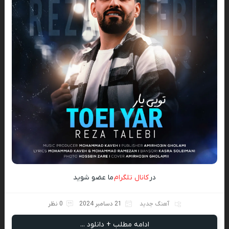
در
کانال تلگرام
ما عضو شوید
آهنگ جدید
21 دسامبر 2024
0 نظر
ادامه مطلب + دانلود ...