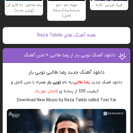
فرزاد فرزین - کلبه
مهراد جم - منو
رضا صادقی - یه کاری کن
نمیشناسه (نسخه
(ورژن جدید)
کامل)
همه آهنگ های Reza Talebi
دانلود آهنگ تویی یار از رضا طالبی + متن آهنگ
دانلود آهنگ جدید رضا طالبی تویی یار
دانلود اهنگ جدید
رضا طالبی
به نام
تویی یار
همراه با متن کامل و
کیفیت 320 از رسانه ی
کاشان موزیک
Download New Music by Reza Talebi called Toei Yar