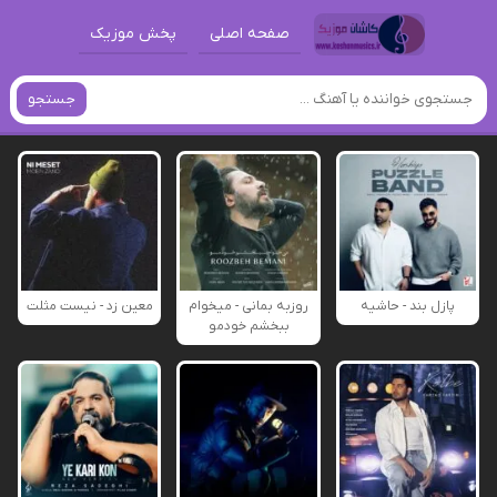
صفحه اصلی
پخش موزیک
جستجو
پازل بند - حاشیه
روزبه بمانی - میخوام
معین زد - نیست مثلت
ببخشم خودمو