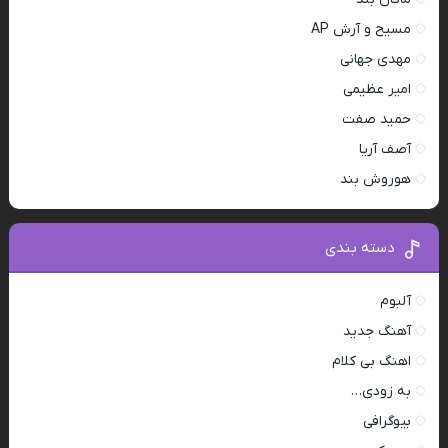
مسیح و آرش AP
مهدی جهانی
امیر عظیمی
حمید صفت
آصف آریا
هوروش بند
دسته بندی
آلبوم
آهنگ جدید
اهنگ بی کلام
به زودی…
بیوگرافی