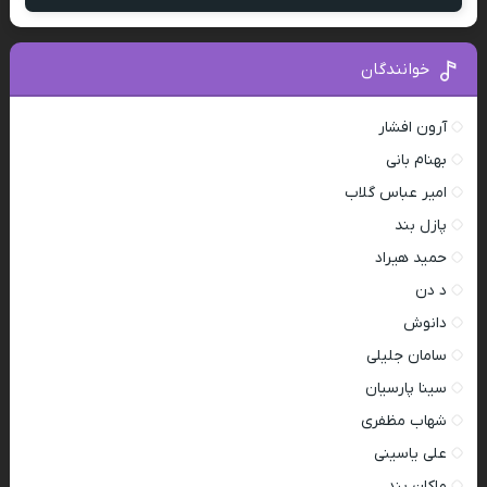
خوانندگان
آرون افشار
بهنام بانی
امیر عباس گلاب
پازل بند
حمید هیراد
د دن
دانوش
سامان جلیلی
سینا پارسیان
شهاب مظفری
علی یاسینی
ماکان بند