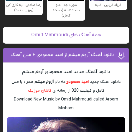
فرزاد فرزین - کلبه
مهراد جم - منو
رضا صادقی - یه کاری کن
نمیشناسه (نسخه
(ورژن جدید)
کامل)
همه آهنگ های Omid Mahmoudi
دانلود آهنگ آروم میشم از امید محمودی + متن آهنگ
دانلود آهنگ جدید امید محمودی آروم میشم
دانلود اهنگ جدید
امید محمودی
به نام
آروم میشم
همراه با متن
کامل و کیفیت 320 از رسانه ی
کاشان موزیک
Download New Music by Omid Mahmoudi called Aroom
Misham