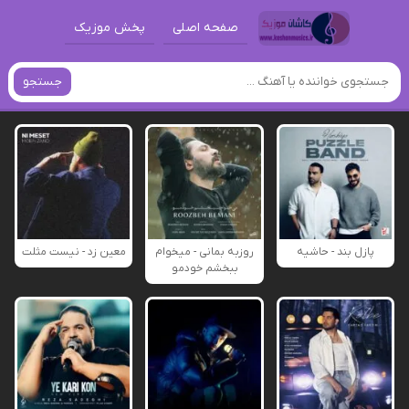
صفحه اصلی
پخش موزیک
جستجو
پازل بند - حاشیه
روزبه بمانی - میخوام
معین زد - نیست مثلت
ببخشم خودمو