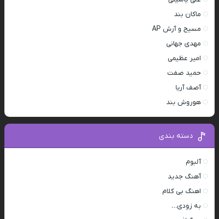
ماکان بند
مسیح و آرش AP
مهدی جهانی
امیر عظیمی
حمید صفت
آصف آریا
هوروش بند
دسته بندی
آلبوم
آهنگ جدید
اهنگ بی کلام
به زودی…