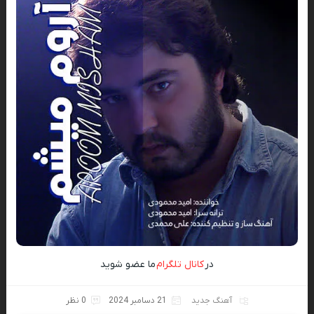
در
کانال تلگرام
ما عضو شوید
آهنگ جدید
21 دسامبر 2024
0 نظر