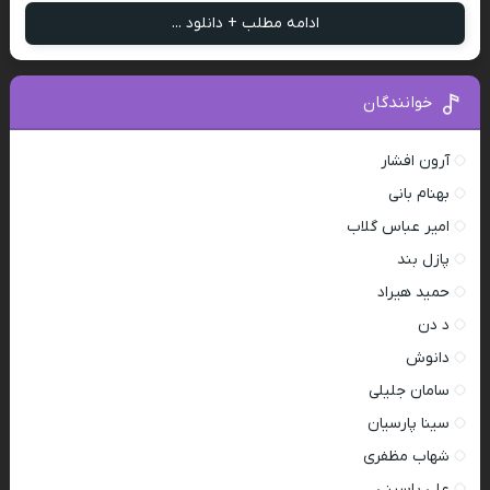
ادامه مطلب + دانلود ...
خوانندگان
آرون افشار
بهنام بانی
امیر عباس گلاب
پازل بند
حمید هیراد
د دن
دانوش
سامان جلیلی
سینا پارسیان
شهاب مظفری
علی یاسینی