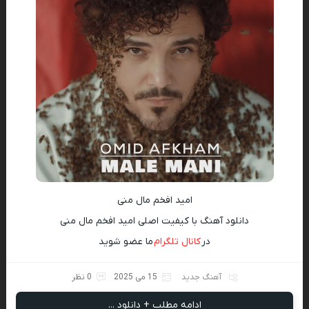
امید افخم مال منی
دانلود آهنگ با کیفیت اصلی امید افخم مال منی
در
کانال تلگرام
ما عضو شوید
آهنگ جدید
15 می 2025
0 نظر
ادامه مطلب + دانلود ...