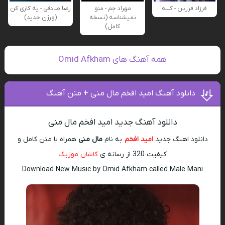
فرزاد فرزین - کلبه
مهراد جم - منو
رضا صادقی - یه کاری کن
نمیشناسه (نسخه
(ورژن جدید)
کامل)
همه آهنگ های Omid Afkham
دانلود آهنگ امید افخم مال منی + متن آهنگ
دانلود آهنگ جدید امید افخم مال منی
دانلود اهنگ جدید
امید افخم
به نام
مال منی
همراه با متن کامل و
کیفیت 320 از رسانه ی
کاشان موزیک
Download New Music by Omid Afkham called Male Mani