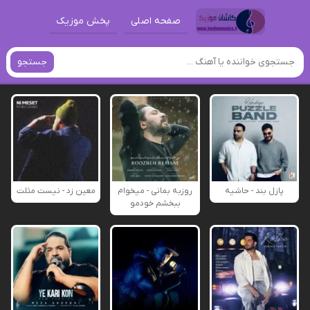
صفحه اصلی
پخش موزیک
جستجو
پازل بند - حاشیه
روزبه بمانی - میخوام
معین زد - نیست مثلت
ببخشم خودمو