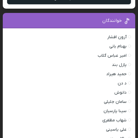
خوانندگان
آرون افشار
بهنام بانی
امیر عباس گلاب
پازل بند
حمید هیراد
د دن
دانوش
سامان جلیلی
سینا پارسیان
شهاب مظفری
علی یاسینی