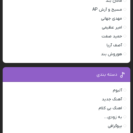
ماکان بند
مسیح و آرش AP
مهدی جهانی
امیر عظیمی
حمید صفت
آصف آریا
هوروش بند
دسته بندی
آلبوم
آهنگ جدید
اهنگ بی کلام
به زودی…
بیوگرافی