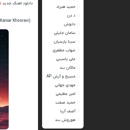
دانلود اهنگ جدید
ن
حمید هیراد
د دن
Xaniar Khosravi)
دانوش
سامان جلیلی
سینا پارسیان
شهاب مظفری
علی یاسینی
ماکان بند
مسیح و آرش AP
مهدی جهانی
امیر عظیمی
حمید صفت
آصف آریا
هوروش بند