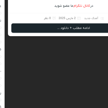
در
کانال تلگرام
ما عضو شوید
ع
آهنگ جدید
2 مارس 2025
0 نظر
ن
ادامه مطلب + دانلود ...
ro
–
ر
(