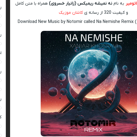
اتومیر
به نام
نه نمیشه ریمیکس (زانیار خسروی)
همراه با متن کامل
ر
و کیفیت 320 از رسانه ی
کاشان موزیک
Download New Music by Notomir called Na Nemishe Remix (
ر
ا
ر
ر
ک