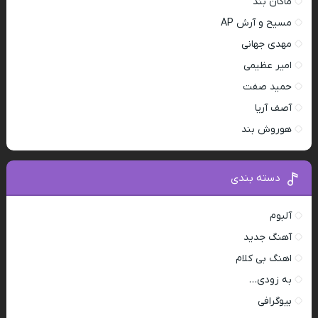
ماکان بند
مسیح و آرش AP
مهدی جهانی
امیر عظیمی
حمید صفت
آصف آریا
هوروش بند
دسته بندی
آلبوم
آهنگ جدید
اهنگ بی کلام
به زودی…
بیوگرافی