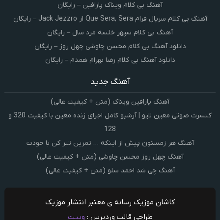
آهنگ بی کلام ویناک پارافین – رایگان
آهنگ بی کلام سریال فرام Que Sera, Sera از Jack Jezzro – رایگان
آهنگ بی کلام سپهر خلسه مرد سال – رایگان
دانلود آهنگ بی کلام محسن چاوشی چهل روز – رایگان
دانلود آهنگ بی کلام رضا بهرام همدم – رایگان
آهنگ جدید
آهنگ پارافین ویناک (متن + کیفیت عالی)
کنسرت صوتی معین لایو | آرشیو کامل اجرای زنده معین با کیفیت 320 و
128
آهنگ هر زمستون پیش از اینکه … تمرین تبر کن با خودت
آهنگ چهل روز محسن چاوشی (متن + کیفیت عالی)
آهنگ چی شد احمد سلو (متن + کیفیت عالی)
کاشان موزیک رسانه ی معتبر انتشار موزیک
طراحی قالب وردپرس :
وبیت