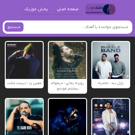
صفحه اصلی
پخش موزیک
جستجو
پازل بند - حاشیه
روزبه بمانی - میخوام
معین زد - نیست مثلت
ببخشم خودمو