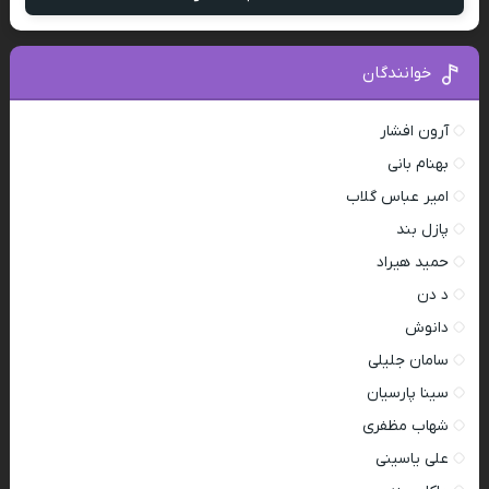
خوانندگان
آرون افشار
بهنام بانی
امیر عباس گلاب
پازل بند
حمید هیراد
د دن
دانوش
سامان جلیلی
سینا پارسیان
شهاب مظفری
علی یاسینی