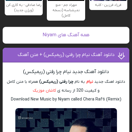
فرزاد فرزین - کلبه
مهراد جم - منو
رضا صادقی - یه کاری کن
نمیشناسه (نسخه
(ورژن جدید)
کامل)
همه آهنگ های Niyam
دانلود آهنگ نیام چرا رفتی (ریمیکس) + متن آهنگ
دانلود آهنگ جدید نیام چرا رفتی (ریمیکس)
دانلود اهنگ جدید
نیام
به نام
چرا رفتی (ریمیکس)
همراه با متن کامل
و کیفیت 320 از رسانه ی
کاشان موزیک
Download New Music by Niyam called Chera Rafti (Remix)