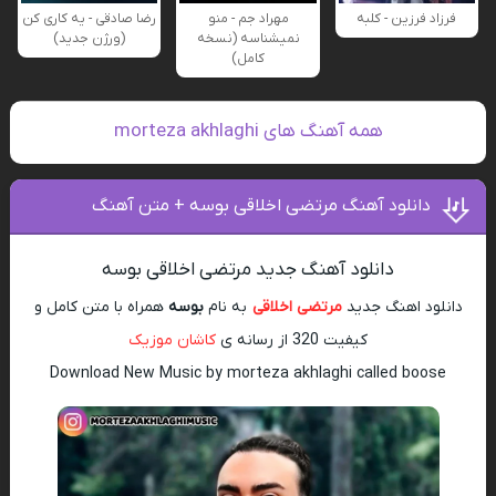
فرزاد فرزین - کلبه
مهراد جم - منو
رضا صادقی - یه کاری کن
نمیشناسه (نسخه
(ورژن جدید)
کامل)
همه آهنگ های morteza akhlaghi
دانلود آهنگ مرتضی اخلاقی بوسه + متن آهنگ
دانلود آهنگ جدید مرتضی اخلاقی بوسه
دانلود اهنگ جدید
مرتضی اخلاقی
به نام
بوسه
همراه با متن کامل و
کیفیت 320 از رسانه ی
کاشان موزیک
Download New Music by morteza akhlaghi called boose