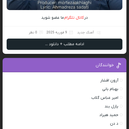
در
کانال تلگرام
ما عضو شوید
آهنگ جدید
9 فوریه 2025
0 نظر
ادامه مطلب + دانلود ...
خوانندگان
آرون افشار
بهنام بانی
امیر عباس گلاب
پازل بند
حمید هیراد
د دن