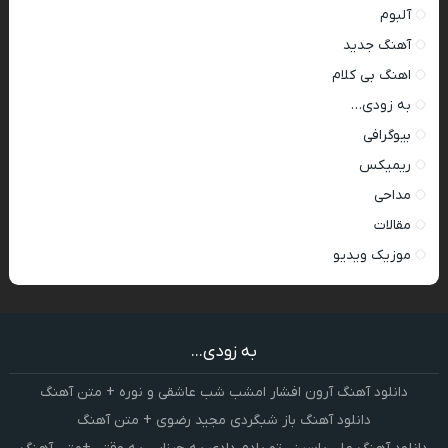
آلبوم
آهنگ جدید
اهنگ بی کلام
به زودی…
بیوگرافی
ریمیکس
مداحی
مقالات
موزیک ویدیو
به زودی...
دانلود آهنگ آرون افشار امشب شب عاشقی و نوره + متن آهنگ
دانلود آهنگ باز شبگردی مجید رضوی + متن آهنگ