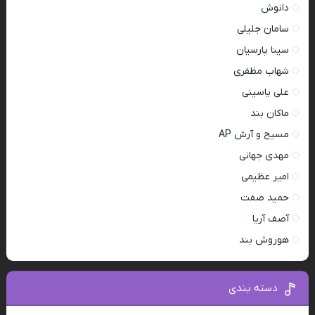
دانوش
سامان جلیلی
سینا پارسیان
شهاب مظفری
علی یاسینی
ماکان بند
مسیح و آرش AP
مهدی جهانی
امیر عظیمی
حمید صفت
آصف آریا
هوروش بند
دسته بندی