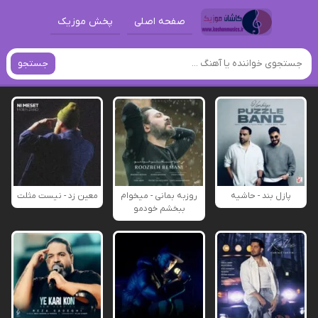
صفحه اصلی
پخش موزیک
جستجو
پازل بند - حاشیه
روزبه بمانی - میخوام
معین زد - نیست مثلت
ببخشم خودمو