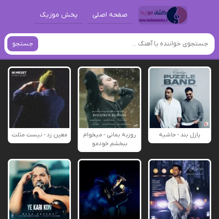
صفحه اصلی
پخش موزیک
جستجو
پازل بند - حاشیه
روزبه بمانی - میخوام
معین زد - نیست مثلت
ببخشم خودمو