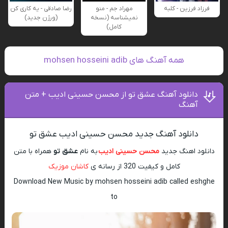
فرزاد فرزین - کلبه
مهراد جم - منو
رضا صادقی - یه کاری کن
نمیشناسه (نسخه
(ورژن جدید)
کامل)
همه آهنگ های mohsen hosseini adib
دانلود آهنگ عشق تو‌ از محسن حسینی ادیب + متن
آهنگ
دانلود آهنگ جدید محسن حسینی ادیب عشق تو‌
دانلود اهنگ جدید
محسن حسینی ادیب
به نام
عشق تو‌
همراه با متن
کامل و کیفیت 320 از رسانه ی
کاشان موزیک
Download New Music by mohsen hosseini adib called eshghe
to