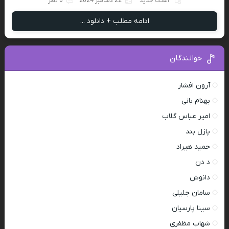
آهنگ جدید
22 دسامبر 2024
0 نظر
ادامه مطلب + دانلود ...
خوانندگان
آرون افشار
بهنام بانی
امیر عباس گلاب
پازل بند
حمید هیراد
د دن
دانوش
سامان جلیلی
سینا پارسیان
شهاب مظفری