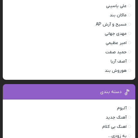
علی یاسینی
ماکان بند
مسیح و آرش AP
مهدی جهانی
امیر عظیمی
حمید صفت
آصف آریا
هوروش بند
دسته بندی
آلبوم
آهنگ جدید
اهنگ بی کلام
به زودی…