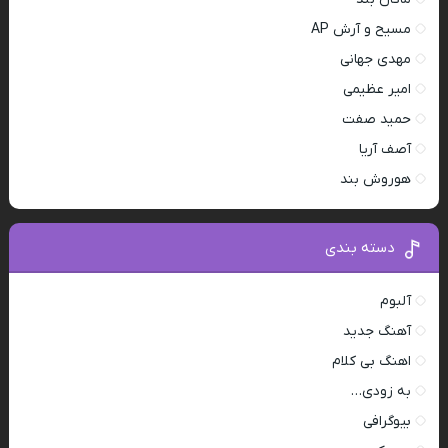
مسیح و آرش AP
مهدی جهانی
امیر عظیمی
حمید صفت
آصف آریا
هوروش بند
دسته بندی
آلبوم
آهنگ جدید
اهنگ بی کلام
به زودی…
بیوگرافی