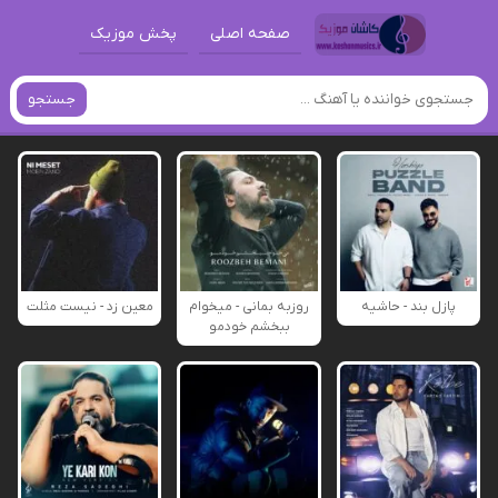
صفحه اصلی
پخش موزیک
جستجو
پازل بند - حاشیه
روزبه بمانی - میخوام
معین زد - نیست مثلت
ببخشم خودمو