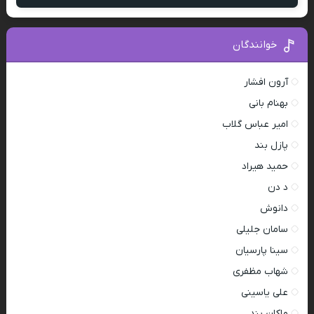
خوانندگان
آرون افشار
بهنام بانی
امیر عباس گلاب
پازل بند
حمید هیراد
د دن
دانوش
سامان جلیلی
سینا پارسیان
شهاب مظفری
علی یاسینی
ماکان بند