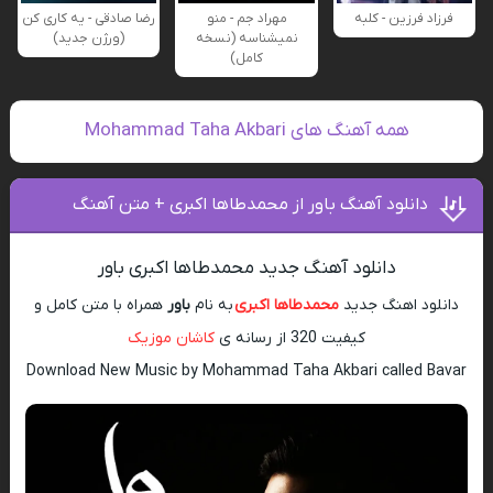
فرزاد فرزین - کلبه
مهراد جم - منو
رضا صادقی - یه کاری کن
نمیشناسه (نسخه
(ورژن جدید)
کامل)
همه آهنگ های Mohammad Taha Akbari
دانلود آهنگ باور از محمدطاها اکبری + متن آهنگ
دانلود آهنگ جدید محمدطاها اکبری باور
دانلود اهنگ جدید
محمدطاها اکبری
به نام
باور
همراه با متن کامل و
کیفیت 320 از رسانه ی
کاشان موزیک
Download New Music by Mohammad Taha Akbari called Bavar