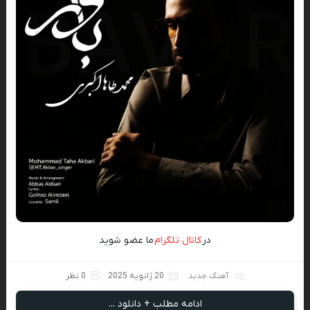
در
کانال تلگرام
ما عضو شوید
آهنگ جدید
20 ژانویه 2025
0 نظر
ادامه مطلب + دانلود ...