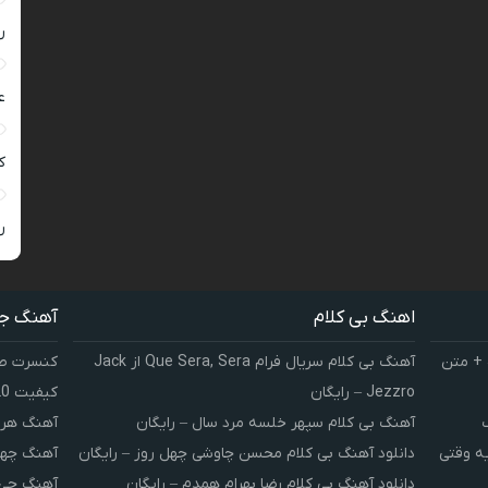
ر
ع
کی
ر
اهنگ بی کلام
آهنگ ج
 + متن
آهنگ بی کلام سریال فرام Que Sera, Sera از Jack
کنسرت صوت
Jezzro – رایگان
کیفیت 320 و 128
آهنگ بی کلام سپهر خلسه مرد سال – رایگان
آهنگ هر 
یه وقتی
دانلود آهنگ بی کلام محسن چاوشی چهل روز – رایگان
آهنگ چهل
دانلود آهنگ بی کلام رضا بهرام همدم – رایگان
آهنگ چی 