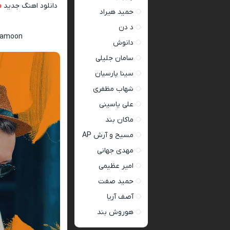
دانلود اهنگ جدید
م
حمید هیراد
د دن
chamoon
دانوش
سامان جلیلی
سینا پارسیان
شهاب مظفری
علی یاسینی
ماکان بند
مسیح و آرش AP
مهدی جهانی
امیر عظیمی
حمید صفت
آصف آریا
هوروش بند