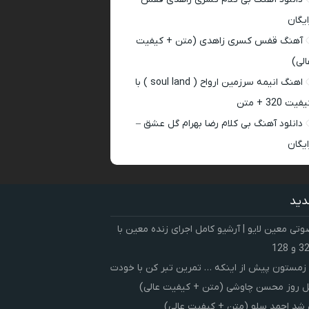
ایگان
آهنگ قفس کسری زاهدی (متن + کیفیت
الی)
اهنگ انیمه سرزمین ارواح ( soul land ) با
فیت 320 + متن
دانلود آهنگ بی کلام رضا بهرام گل عشق –
ایگان
دید
ی معین لایو | آرشیو کامل اجرای زنده معین با
زمستون پیش از اینکه … تمرین تبر کن با خودت
 روز محسن چاوشی (متن + کیفیت عالی)
شد احمد سلو (متن + کیفیت عالی)