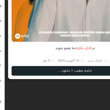
ق
ا
ت
در
کانال تلگرام
ما عضو شوید
ر
آهنگ جدید
14 آگوست 2024
0 نظر
ع
ادامه مطلب + دانلود ...
ر
ک