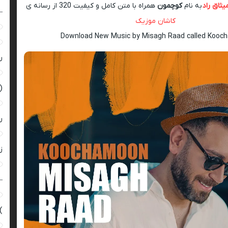
یثاق راد
به نام
کوچمون
همراه با متن کامل و کیفیت 320 از رسانه ی
–
کاشان موزیک
Download New Music by Misagh Raad called Koo
ر
(
ر
زن
–
)