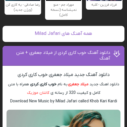
فرزاد فرزین - کلبه
مهراد جم - منو
رضا صادقی - یه کاری کن
نمیشناسه (نسخه
(ورژن جدید)
کامل)
همه آهنگ های Milad Jafari
دانلود آهنگ خوب کاری کردی از میلاد جعفری + متن
آهنگ
دانلود آهنگ جدید میلاد جعفری خوب کاری کردی
دانلود اهنگ جدید
میلاد جعفری
به نام
خوب کاری کردی
همراه با متن
کامل و کیفیت 320 از رسانه ی
کاشان موزیک
Download New Music by Milad Jafari called Khob Kari Kardi