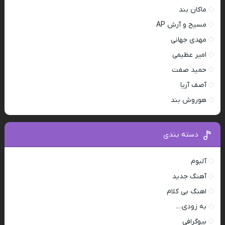
ماکان بند
مسیح و آرش AP
مهدی جهانی
امیر عظیمی
حمید صفت
آصف آریا
هوروش بند
دسته بندی
آلبوم
آهنگ جدید
اهنگ بی کلام
به زودی…
بیوگرافی