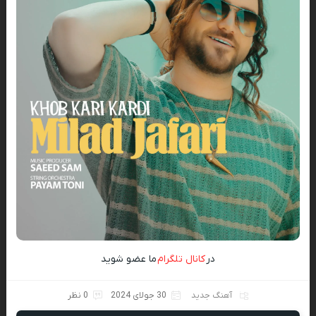
در
کانال تلگرام
ما عضو شوید
آهنگ جدید
30 جولای 2024
0 نظر