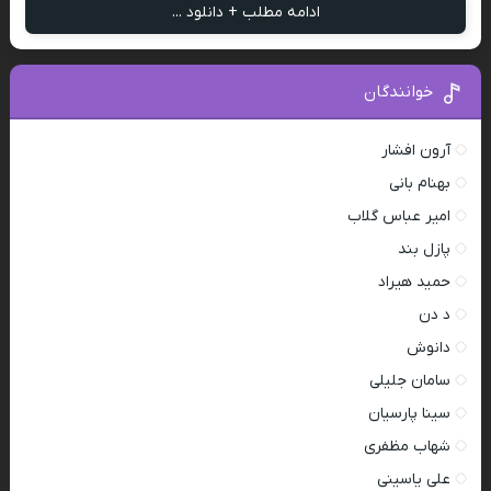
ادامه مطلب + دانلود ...
خوانندگان
آرون افشار
بهنام بانی
امیر عباس گلاب
پازل بند
حمید هیراد
د دن
دانوش
سامان جلیلی
سینا پارسیان
شهاب مظفری
علی یاسینی