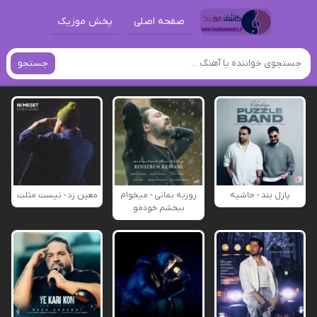
صفحه اصلی
پخش موزیک
جستجو
پازل بند - حاشیه
روزبه بمانی - میخوام
معین زد - نیست مثلت
ببخشم خودمو