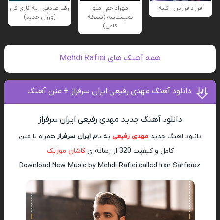
فرزاد فرزین - کلبه
مهراد جم - منو
رضا صادقی - یه کاری کن
نمیشناسه (نسخه
(ورژن جدید)
کامل)
همه آهنگ های Mehdi Rafiei
دانلود آهنگ مهدی رفیعی ایران سرفراز + متن آهنگ
دانلود آهنگ جدید مهدی رفیعی ایران سرفراز
دانلود اهنگ جدید
مهدی رفیعی
به نام
ایران سرفراز
همراه با متن
کامل و کیفیت 320 از رسانه ی
کاشان موزیک
Download New Music by Mehdi Rafiei called Iran Sarfaraz