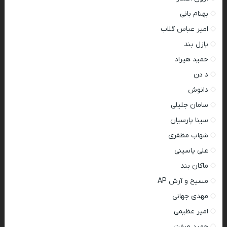
بهنام بانی
امیر عباس گلاب
پازل بند
حمید هیراد
د دن
دانوش
سامان جلیلی
سینا پارسیان
شهاب مظفری
علی یاسینی
ماکان بند
مسیح و آرش AP
مهدی جهانی
امیر عظیمی
حمید صفت