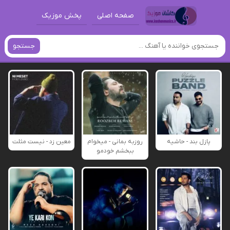
صفحه اصلی
پخش موزیک
جستجو
پازل بند - حاشیه
روزبه بمانی - میخوام
معین زد - نیست مثلت
ببخشم خودمو