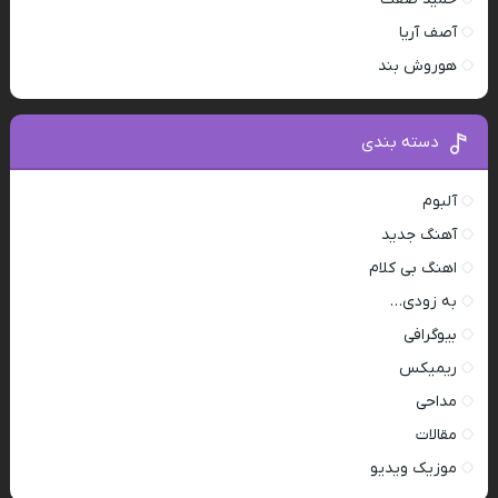
آصف آریا
هوروش بند
دسته بندی
آلبوم
آهنگ جدید
اهنگ بی کلام
به زودی…
بیوگرافی
ریمیکس
مداحی
مقالات
موزیک ویدیو