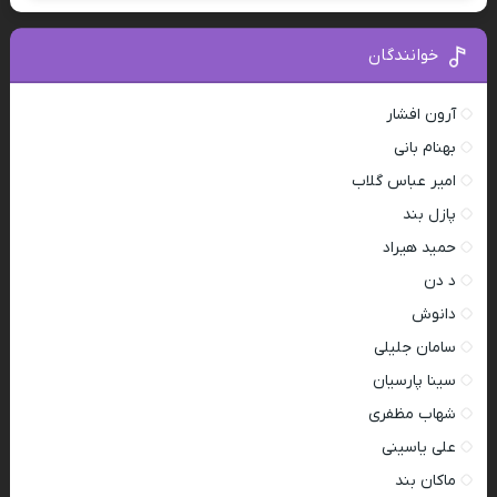
خوانندگان
آرون افشار
بهنام بانی
امیر عباس گلاب
پازل بند
حمید هیراد
د دن
دانوش
سامان جلیلی
سینا پارسیان
شهاب مظفری
علی یاسینی
ماکان بند