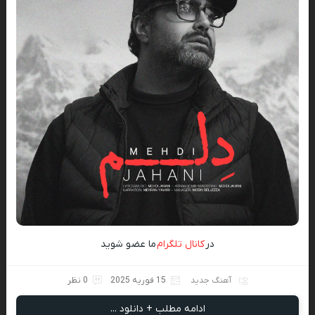
در
کانال تلگرام
ما عضو شوید
آهنگ جدید
15 فوریه 2025
0 نظر
ادامه مطلب + دانلود ...