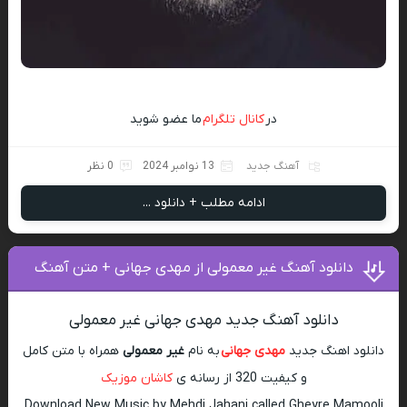
در
کانال تلگرام
ما عضو شوید
آهنگ جدید
13 نوامبر 2024
0 نظر
ادامه مطلب + دانلود ...
دانلود آهنگ غیر معمولی از مهدی جهانی + متن آهنگ
دانلود آهنگ جدید مهدی جهانی غیر معمولی
دانلود اهنگ جدید
مهدی جهانی
به نام
غیر معمولی
همراه با متن کامل
و کیفیت 320 از رسانه ی
کاشان موزیک
Download New Music by Mehdi Jahani called Gheyre Mamooli