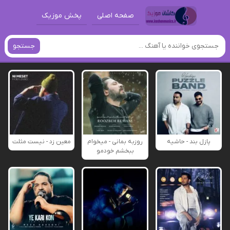
صفحه اصلی
پخش موزیک
جستجو
پازل بند - حاشیه
روزبه بمانی - میخوام
معین زد - نیست مثلت
ببخشم خودمو