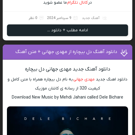
در
کانال تلگرام
ما عضو شوید
آهنگ جدید
9 سپتامبر 2024
0 نظر
ادامه مطلب + دانلود ...
دانلود آهنگ دل بیچاره از مهدی جهانی + متن آهنگ
دانلود آهنگ جدید مهدی جهانی دل بیچاره
دانلود اهنگ جدید
مهدی جهانی
به نام دل بیچاره همراه با متن کامل و
کیفیت 320 از رسانه ی کاشان موزیک
Download New Music by Mehdi Jahani called Dele Bichare