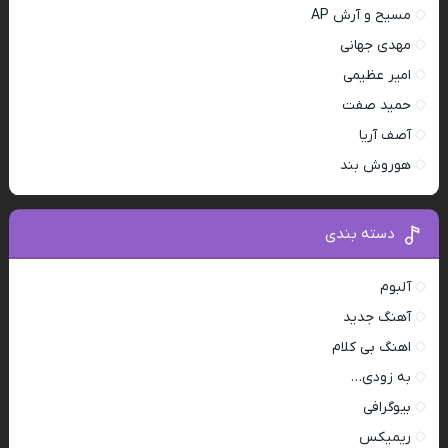
مسیح و آرش AP
مهدی جهانی
امیر عظیمی
حمید صفت
آصف آریا
هوروش بند
دسته بندی
آلبوم
آهنگ جدید
اهنگ بی کلام
به زودی…
بیوگرافی
ریمیکس