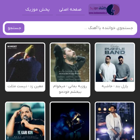
صفحه اصلی
پخش موزیک
جستجو
پازل بند - حاشیه
روزبه بمانی - میخوام
معین زد - نیست مثلت
ببخشم خودمو