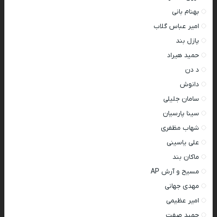
بهنام بانی
امیر عباس گلاب
پازل بند
حمید هیراد
د دن
دانوش
سامان جلیلی
سینا پارسیان
شهاب مظفری
علی یاسینی
ماکان بند
مسیح و آرش AP
مهدی جهانی
امیر عظیمی
حمید صفت