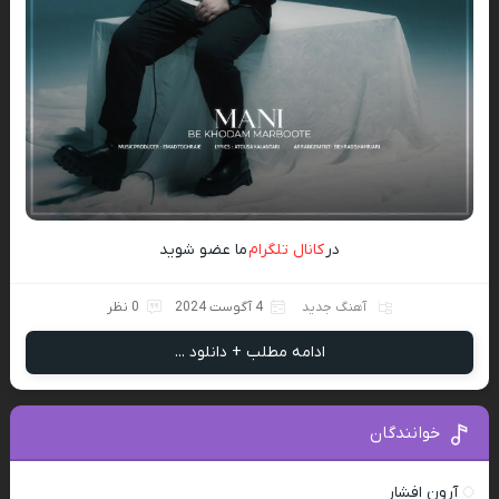
در
کانال تلگرام
ما عضو شوید
آهنگ جدید
4 آگوست 2024
0 نظر
ادامه مطلب + دانلود ...
خوانندگان
آرون افشار