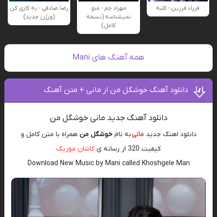
فرزاد فرزین - کلبه
مهراد جم - منو
رضا صادقی - یه کاری کن
نمیشناسه (نسخه
(ورژن جدید)
کامل)
همه آهنگ های Mani
دانلود آهنگ خوشگل من از مانی + متن آهنگ
دانلود آهنگ جدید مانی خوشگل من
دانلود اهنگ جدید
مانی
به نام
خوشگل من
همراه با متن کامل و
کیفیت 320 از رسانه ی
کاشان موزیک
Download New Music by Mani called Khoshgele Man