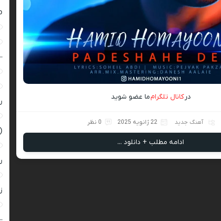
ro
–
در
کانال تلگرام
ما عضو شوید
ر
آهنگ جدید
22 ژانویه 2025
0 نظر
(
ادامه مطلب + دانلود ...
ر
زن
–