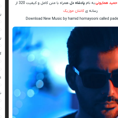
حمید همایونی
به نام
پادشاه دل
همراه با متن کامل و کیفیت 320 از
رسانه ی
کاشان موزیک
ر
Download New Music by hamid homayooni called pad
ر
ک
ع
ن