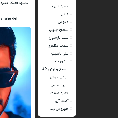
دانلود اهنگ جدید
حمید هیراد
د دن
eshahe del
دانوش
سامان جلیلی
سینا پارسیان
شهاب مظفری
علی یاسینی
ماکان بند
مسیح و آرش AP
مهدی جهانی
امیر عظیمی
حمید صفت
آصف آریا
هوروش بند