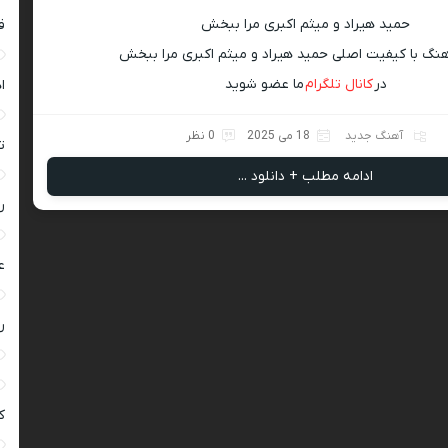
حمید هیراد و میثم اکبری مرا ببخش
ق
آهنگ با کیفیت اصلی حمید هیراد و میثم اکبری مرا ببخش
در
کانال تلگرام
ما عضو شوید
ا
آهنگ جدید
18 می 2025
0 نظر
ت
ادامه مطلب + دانلود ...
ر
ع
ر
ک