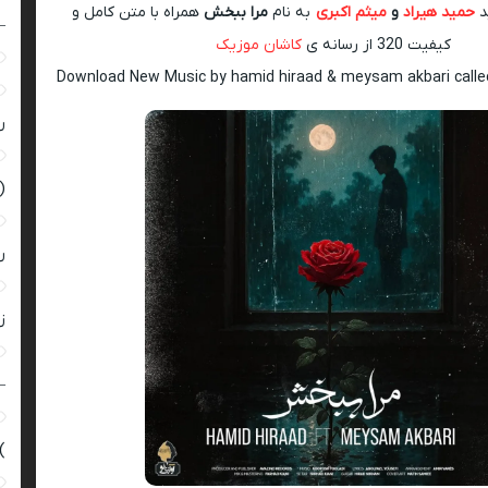
د
حمید هیراد
و
میثم اکبری
به نام
مرا ببخش
همراه با متن کامل و
–
کیفیت 320 از رسانه ی
کاشان موزیک
Download New Music by hamid hiraad & meysam akbari call
ر
(
ر
زن
–
)