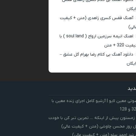
ایگان
آهنگ قفس کسری زاهدی (متن + کیفیت
الی)
اهنگ انیمه سرزمین ارواح ( soul land ) با
فیت 320 + متن
دانلود آهنگ بی کلام رضا بهرام گل عشق –
ایگان
دید
ی معین لایو | آرشیو کامل اجرای زنده معین با
زمستون پیش از اینکه … تمرین تبر کن با خودت
 روز محسن چاوشی (متن + کیفیت عالی)
شد احمد سلو (متن + کیفیت عالی)