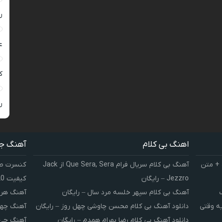
ر
ع
کی
ر
اهنگ بی کلام
آهنگ ج
 + متن
آهنگ بی کلام سریال فرام Que Sera, Sera از Jack
کنسرت صوت
Jezzro – رایگان
کیفیت 320 و 128
آهنگ بی کلام سپهر خلسه مرد سال – رایگان
آهنگ هر 
یه وقتی
دانلود آهنگ بی کلام محسن چاوشی چهل روز – رایگان
آهنگ چهل
دانلود آهنگ بی کلام رضا بهرام همدم – رایگان
آهنگ چی 