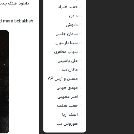
دانلود اهنگ جدی
حمید هیراد
د دن
ed mara bebakhsh
دانوش
سامان جلیلی
سینا پارسیان
شهاب مظفری
علی یاسینی
ماکان بند
مسیح و آرش AP
مهدی جهانی
امیر عظیمی
حمید صفت
آصف آریا
هوروش بند