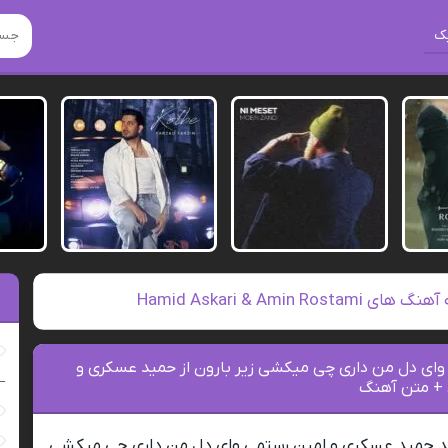
ک
ای Hamid Askari & Amin Rostami
 وای دل من داری چی میکشی زیر بارون از حمید عسکری و
–
 + متن آهنگ
د حمید عسکری و امین رستمی وای دل من داری چی میکشی