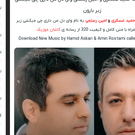
ر
زیر بارون
مید عسکری
و
امین رستمی
به نام وای دل من داری چی میکشی زیر
ه با متن کامل و کیفیت 320 از رسانه ی
کاشان موزیک
ر
Download New Music by Hamid Askari & Amin Rostami call
ا
ر
ر
ک