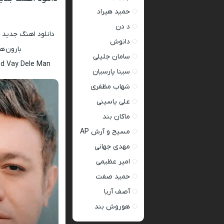
حمید هیراد
د دن
دانلود اهنگ جدید
ح
دانوش
بارون همرا
سامان جلیلی
ed Vay Dele Man
سینا پارسیان
شهاب مظفری
علی یاسینی
ماکان بند
مسیح و آرش AP
مهدی جهانی
امیر عظیمی
حمید صفت
آصف آریا
هوروش بند