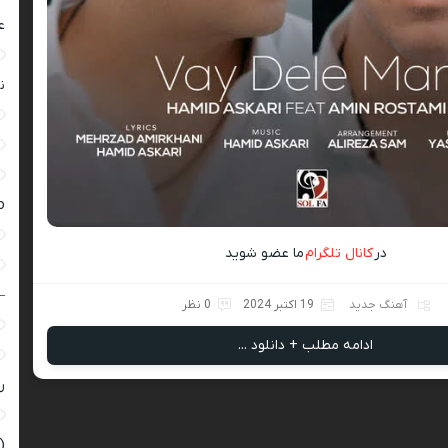
ع
ن
ro
در
کانال تلگرام
ما عضو شوید
–
آهنگ جدید
19 اکتبر 2024
0 نظر
ادامه مطلب + دانلود ...
ر
(