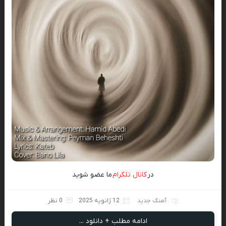
در
کانال تلگرام
ما عضو شوید
آهنگ جدید
12 ژانویه 2025
0 نظر
ادامه مطلب + دانلود ...