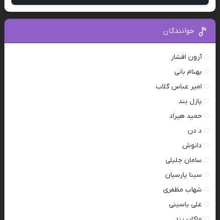
خوانندگان
آرون افشار
بهنام بانی
امیر عباس گلاب
پازل بند
حمید هیراد
د دن
دانوش
سامان جلیلی
سینا پارسیان
شهاب مظفری
علی یاسینی
ماکان بند