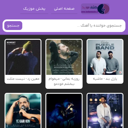
صفحه اصلی
پخش موزیک
جستجو
پازل بند - حاشیه
روزبه بمانی - میخوام
معین زد - نیست مثلت
ببخشم خودمو