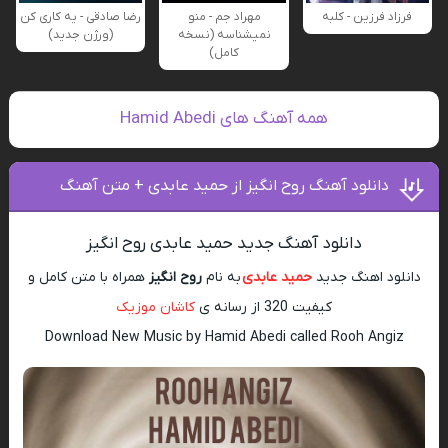
فرزاد فرزین - کلبه
مهراد جم - منو
رضا صادقی - یه کاری کن
نمیشناسه (نسخه
(ورژن جدید)
کامل)
همه آهنگ های Hamid Abedi
دانلود آهنگ روح انگیز از حمید عابدی + متن آهنگ
دانلود آهنگ جدید حمید عابدی روح انگیز
دانلود اهنگ جدید
حمید عابدی
به نام
روح انگیز
همراه با متن کامل و
کیفیت 320 از رسانه ی
کاشان موزیک
Download New Music by Hamid Abedi called Rooh Angiz