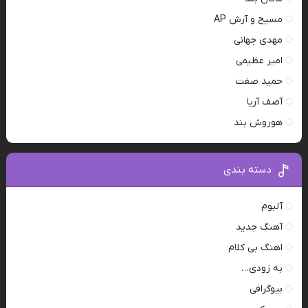
مسیح و آرش AP
مهدی جهانی
امیر عظیمی
حمید صفت
آصف آریا
هوروش بند
دسته بندی
آلبوم
آهنگ جدید
اهنگ بی کلام
به زودی…
بیوگرافی