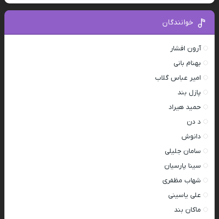
خوانندگان
آرون افشار
بهنام بانی
امیر عباس گلاب
پازل بند
حمید هیراد
د دن
دانوش
سامان جلیلی
سینا پارسیان
شهاب مظفری
علی یاسینی
ماکان بند