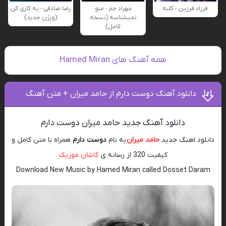
فرزاد فرزین - کلبه
مهراد جم - منو
رضا صادقی - یه کاری کن
نمیشناسه (نسخه
(ورژن جدید)
کامل)
همه آهنگ های Hamed Miran
دانلود آهنگ دوست دارم از حامد میران + متن آهنگ
دانلود آهنگ جدید حامد میران دوست دارم
دانلود اهنگ جدید
حامد میران
به نام
دوست دارم
همراه با متن کامل و
کیفیت 320 از رسانه ی
کاشان موزیک
Download New Music by Hamed Miran called Dosset Daram