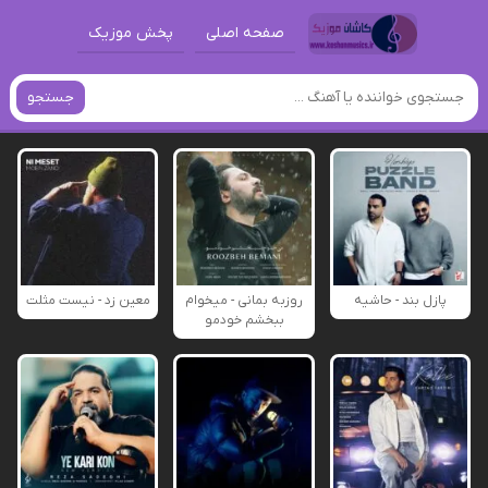
صفحه اصلی
پخش موزیک
جستجو
پازل بند - حاشیه
روزبه بمانی - میخوام
معین زد - نیست مثلت
ببخشم خودمو