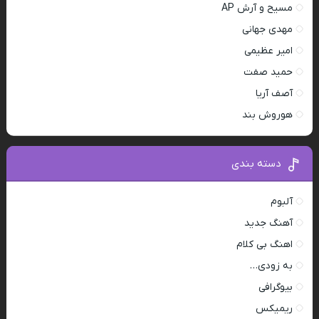
مسیح و آرش AP
مهدی جهانی
امیر عظیمی
حمید صفت
آصف آریا
هوروش بند
دسته بندی
آلبوم
آهنگ جدید
اهنگ بی کلام
به زودی…
بیوگرافی
ریمیکس