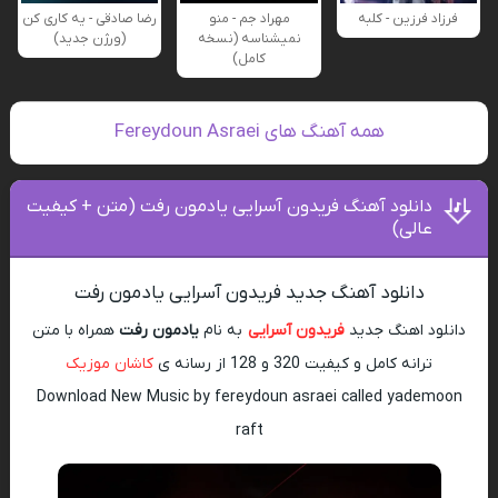
فرزاد فرزین - کلبه
مهراد جم - منو
رضا صادقی - یه کاری کن
نمیشناسه (نسخه
(ورژن جدید)
کامل)
همه آهنگ های Fereydoun Asraei
دانلود آهنگ فریدون آسرایی یادمون رفت (متن + کیفیت
عالی)
دانلود آهنگ جدید فریدون آسرایی یادمون رفت
دانلود اهنگ جدید
فریدون آسرایی
به نام
یادمون رفت
همراه با متن
ترانه کامل و کیفیت 320 و 128 از رسانه ی
کاشان موزیک
Download New Music by fereydoun asraei called yademoon
raft