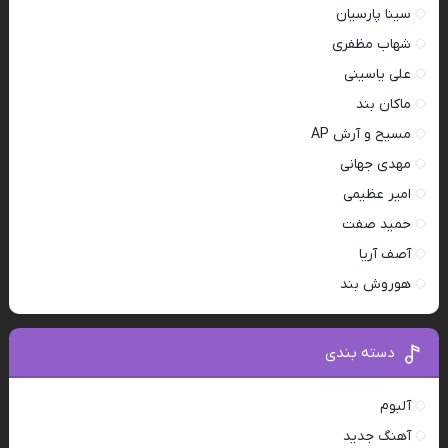
سینا پارسیان
شهاب مظفری
علی یاسینی
ماکان بند
مسیح و آرش AP
مهدی جهانی
امیر عظیمی
حمید صفت
آصف آریا
هوروش بند
دسته بندی
آلبوم
آهنگ جدید