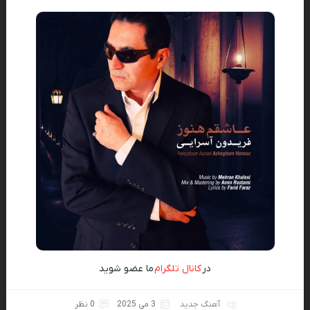
در
کانال تلگرام
ما عضو شوید
آهنگ جدید
3 می 2025
0 نظر