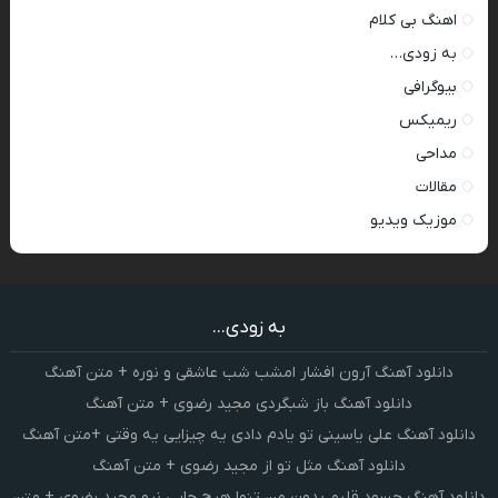
اهنگ بی کلام
به زودی…
بیوگرافی
ریمیکس
مداحی
مقالات
موزیک ویدیو
به زودی...
دانلود آهنگ آرون افشار امشب شب عاشقی و نوره + متن آهنگ
دانلود آهنگ باز شبگردی مجید رضوی + متن آهنگ
دانلود آهنگ علی یاسینی تو یادم دادی یه چیزایی یه وقتی +متن آهنگ
دانلود آهنگ مثل تو از مجید رضوی + متن آهنگ
دانلود آهنگ حسود قلبم بدون من تنها هیچ جایی نرو مجید رضوی + متن