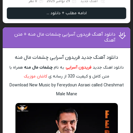
آهنگ جدید
29 نوامبر 2025
0 نظر
ادامه مطلب + دانلود ...
دانلود آهنگ فریدون آسرایی چشمات مال منه + متن
آهنگ
دانلود آهنگ جدید فریدون آسرایی چشمات مال منه
دانلود اهنگ جدید
فریدون آسرایی
به نام
چشمات مال منه
همراه با
متن کامل و کیفیت 320 از رسانه ی
کاشان موزیک
Download New Music by Fereydoun Asraei called Cheshmat
Male Mane