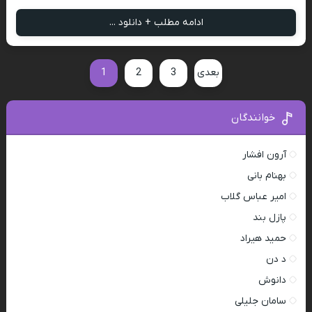
ادامه مطلب + دانلود ...
بعدی
3
2
1
خوانندگان
آرون افشار
بهنام بانی
امیر عباس گلاب
پازل بند
حمید هیراد
د دن
دانوش
سامان جلیلی