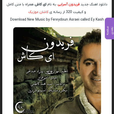
دانلود اهنگ جدید
فریدون آسرایی
به نام
ای کاش
همراه با متن کامل
و کیفیت 320 از رسانه ی
کاشان موزیک
Download New Music by Fereydoun Asraei called Ey Kash
ص
ف
ح
ه
ع
د
ب
ی