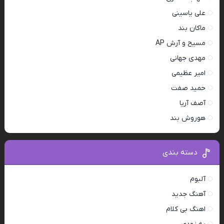
علی یاسینی
ماکان بند
مسیح و آرش AP
مهدی جهانی
امیر عظیمی
حمید صفت
آصف آریا
هوروش بند
دسته بندی
آلبوم
آهنگ جدید
اهنگ بی کلام