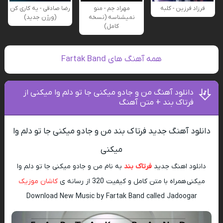
فرزاد فرزین - کلبه
مهراد جم - منو
رضا صادقی - یه کاری کن
نمیشناسه (نسخه
(ورژن جدید)
کامل)
همه آهنگ های Fartak Band
دانلود آهنگ من و جادو میکنی جا تو دلم وا میکنی از
فرتاک بند + متن آهنگ
دانلود آهنگ جدید فرتاک بند من و جادو میکنی جا تو دلم وا
میکنی
دانلود اهنگ جدید
فرتاک بند
به نام من و جادو میکنی جا تو دلم وا
میکنی همراه با متن کامل و کیفیت 320 از رسانه ی
کاشان موزیک
Download New Music by Fartak Band called Jadoogar