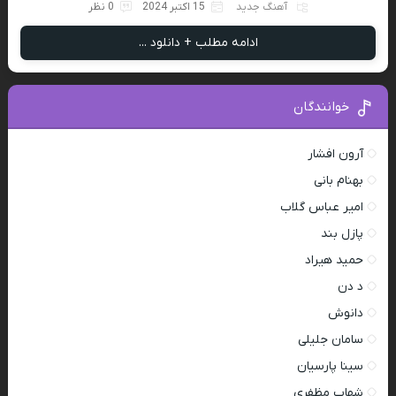
آهنگ جدید
15 اکتبر 2024
0 نظر
ادامه مطلب + دانلود ...
خوانندگان
آرون افشار
بهنام بانی
امیر عباس گلاب
پازل بند
حمید هیراد
د دن
دانوش
سامان جلیلی
سینا پارسیان
شهاب مظفری