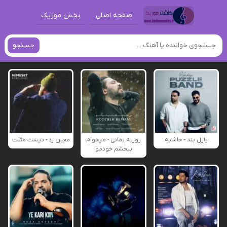
صفحه اصلی
پخش موزیک
جستجو
پازل بند - حاشیه
روزبه بمانی - میخوام
معین زد - نیست مثلت
ببخشم خودمو