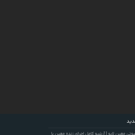
دید
ی معین لایو | آرشیو کامل اجرای زنده معین با