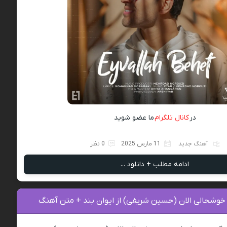
در
کانال تلگرام
ما عضو شوید
آهنگ جدید
11 مارس 2025
0 نظر
ادامه مطلب + دانلود ...
 خوشحالی الان (حسین شریفی) از ایوان بند + متن آهنگ