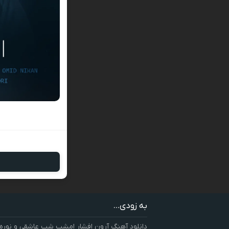
به زودی...
دانلود آهنگ آرون افشار امشب شب عاشقی و نوره