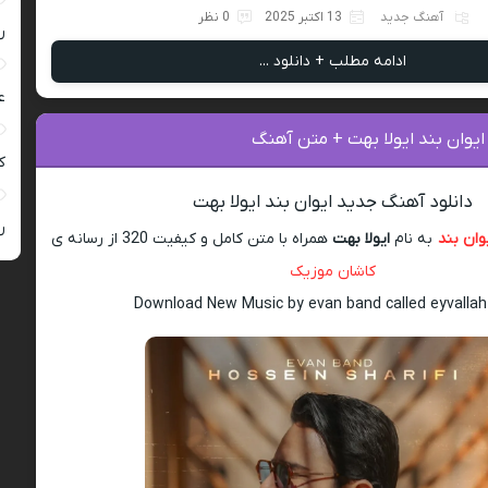
آهنگ جدید
13 اکتبر 2025
0 نظر
ر
ادامه مطلب + دانلود ...
ع
ایوان بند ایولا بهت + متن آهنگ
کی
دانلود آهنگ جدید ایوان بند ایولا بهت
ر
وان بند
به نام
ایولا بهت
همراه با متن کامل و کیفیت 320 از رسانه ی
کاشان موزیک
Download New Music by evan band called eyvallah