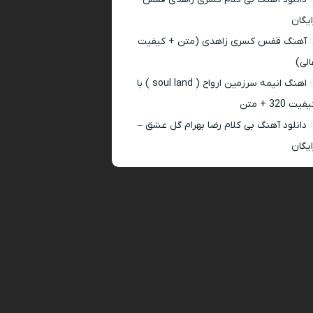
ایگان
آهنگ قفس کسری زاهدی (متن + کیفیت
الی)
اهنگ انیمه سرزمین ارواح ( soul land ) با
فیت 320 + متن
دانلود آهنگ بی کلام رضا بهرام گل عشق –
ایگان