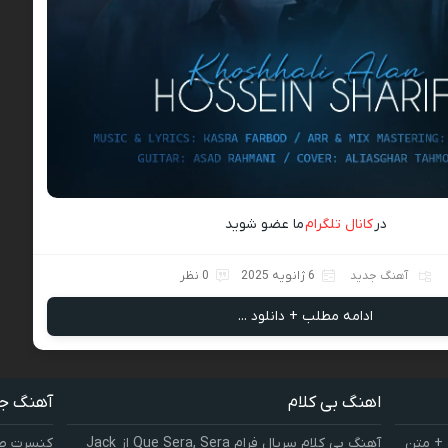
در
کانال تلگرام
ما عضو شوید
آهنگ جدید
6 ژانویه 2025
0 نظر
ادامه مطلب + دانلود ...
اهنگ بی کلام
آهنگ ج
 + متن
آهنگ بی کلام سریال فرام Que Sera, Sera از Jack
کنسرت صوت