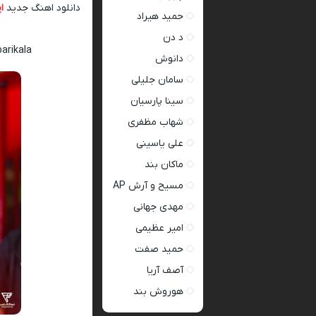
دانلود اهنگ جدید
ا
حمید هیراد
د دن
arikala
دانوش
سامان جلیلی
سینا پارسیان
شهاب مظفری
علی یاسینی
ماکان بند
مسیح و آرش AP
مهدی جهانی
امیر عظیمی
حمید صفت
آصف آریا
هوروش بند