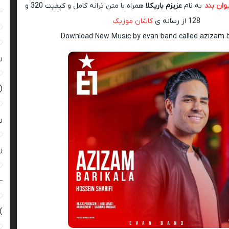
یوان بند
به نام
عزیزم باریکلا
همراه با متن ترانه کامل و کیفیت 320 و
–
128 از رسانه ی
کاشان موزیک
Download New Music by evan band called azizam b
ر
(
ر
زن
–
)