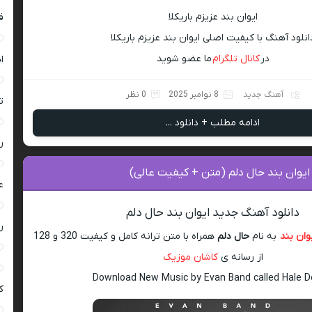
ایوان بند عزیزم باریکلا
ق
انلود آهنگ با کیفیت اصلی ایوان بند عزیزم باریکلا
در
کانال تلگرام
ما عضو شوید
ا
آهنگ جدید
8 نوامبر 2025
0 نظر
ت
ادامه مطلب + دانلود ...
ر
ایوان بند حال دلم (متن + کیفیت عالی)
ع
دانلود آهنگ جدید ایوان بند حال دلم
ر
وان بند
به نام
حال دلم
همراه با متن ترانه کامل و کیفیت 320 و 128
از رسانه ی
کاشان موزیک
Download New Music by Evan Band called Hale 
ک