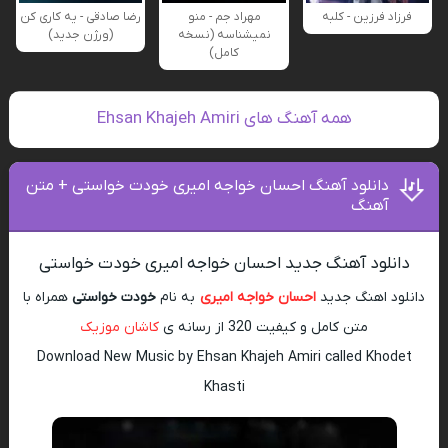
فرزاد فرزین - کلبه
مهراد جم - منو
رضا صادقی - یه کاری کن
نمیشناسه (نسخه
(ورژن جدید)
کامل)
همه آهنگ های Ehsan Khajeh Amiri
دانلود آهنگ احسان خواجه امیری خودت خواستی + متن
آهنگ
دانلود آهنگ جدید احسان خواجه امیری خودت خواستی
دانلود اهنگ جدید
احسان خواجه امیری
به نام
خودت خواستی
همراه با
متن کامل و کیفیت 320 از رسانه ی
کاشان موزیک
Download New Music by Ehsan Khajeh Amiri called Khodet
Khasti