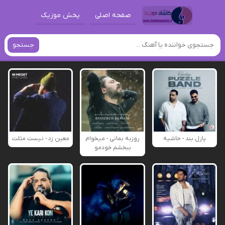
صفحه اصلی
پخش موزیک
جستجو
پازل بند - حاشیه
روزبه بمانی - میخوام
معین زد - نیست مثلت
ببخشم خودمو