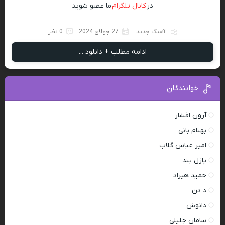
در
کانال تلگرام
ما عضو شوید
آهنگ جدید
27 جولای 2024
0 نظر
ادامه مطلب + دانلود ...
خوانندگان
آرون افشار
بهنام بانی
امیر عباس گلاب
پازل بند
حمید هیراد
د دن
دانوش
سامان جلیلی