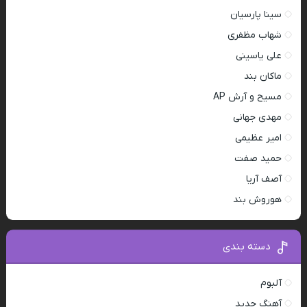
سینا پارسیان
شهاب مظفری
علی یاسینی
ماکان بند
مسیح و آرش AP
مهدی جهانی
امیر عظیمی
حمید صفت
آصف آریا
هوروش بند
دسته بندی
آلبوم
آهنگ جدید