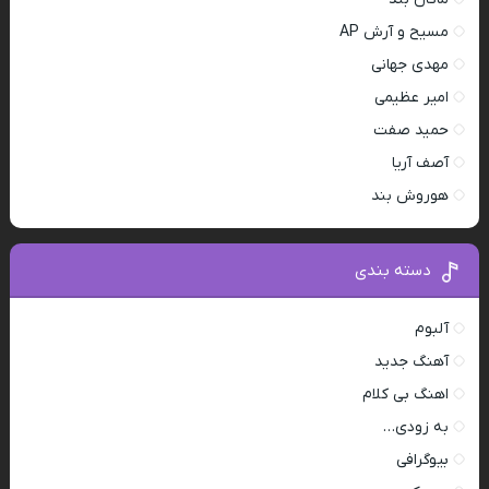
مسیح و آرش AP
مهدی جهانی
امیر عظیمی
حمید صفت
آصف آریا
هوروش بند
دسته بندی
آلبوم
آهنگ جدید
اهنگ بی کلام
به زودی…
بیوگرافی