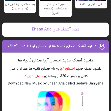
فرزاد فرزین - کلبه
مهراد جم - منو
رضا صادقی - یه کاری کن
نمیشناسه (نسخه
(ورژن جدید)
کامل)
همه آهنگ های Ehsan Aria
دانلود آهنگ صدای ثانیه ها از احسان آریا + متن آهنگ
دانلود آهنگ جدید احسان آریا صدای ثانیه ها
دانلود اهنگ جدید
احسان آریا
به نام
صدای ثانیه ها
همراه با متن
کامل و کیفیت 320 از رسانه ی
کاشان موزیک
Download New Music by Ehsan Aria called Sedaye Saniyeha