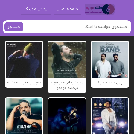
صفحه اصلی
پخش موزیک
جستجو
پازل بند - حاشیه
روزبه بمانی - میخوام
معین زد - نیست مثلت
ببخشم خودمو