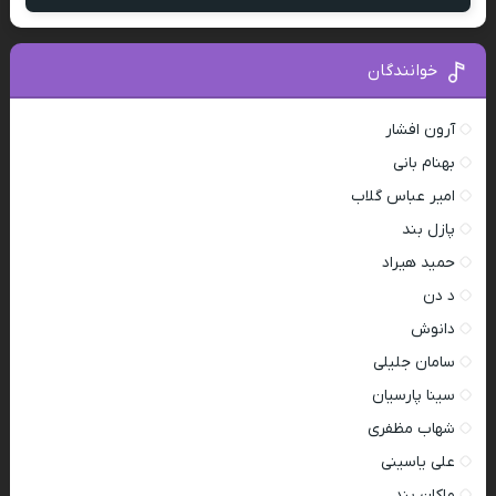
خوانندگان
آرون افشار
بهنام بانی
امیر عباس گلاب
پازل بند
حمید هیراد
د دن
دانوش
سامان جلیلی
سینا پارسیان
شهاب مظفری
علی یاسینی
ماکان بند