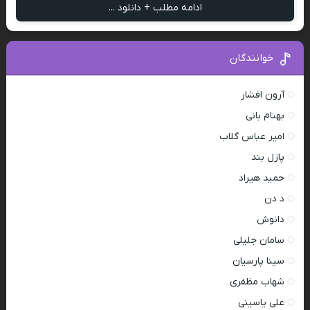
ادامه مطلب + دانلود ...
خوانندگان
آرون افشار
بهنام بانی
امیر عباس گلاب
پازل بند
حمید هیراد
د دن
دانوش
سامان جلیلی
سینا پارسیان
شهاب مظفری
علی یاسینی