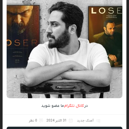
در
کانال تلگرام
ما عضو شوید
آهنگ جدید
31 اکتبر 2024
0 نظر