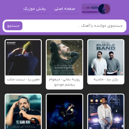
صفحه اصلی
پخش موزیک
جستجو
پازل بند - حاشیه
روزبه بمانی - میخوام
معین زد - نیست مثلت
ببخشم خودمو