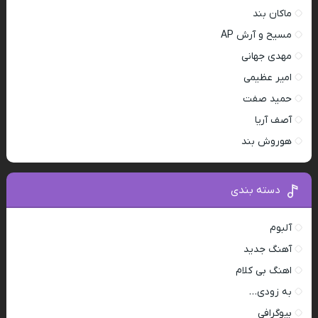
ماکان بند
مسیح و آرش AP
مهدی جهانی
امیر عظیمی
حمید صفت
آصف آریا
هوروش بند
دسته بندی
آلبوم
آهنگ جدید
اهنگ بی کلام
به زودی…
بیوگرافی