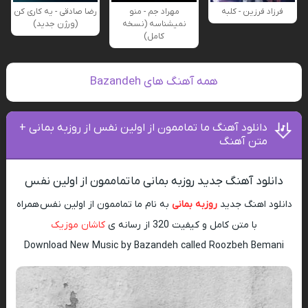
فرزاد فرزین - کلبه
مهراد جم - منو
رضا صادقی - یه کاری کن
نمیشناسه (نسخه
(ورژن جدید)
کامل)
همه آهنگ های Bazandeh
دانلود آهنگ ما تماممون از اولین نفس از روزبه بمانی +
متن آهنگ
دانلود آهنگ جدید روزبه بمانی ما تماممون از اولین نفس
دانلود اهنگ جدید
روزبه بمانی
به نام ما تماممون از اولین نفس همراه
با متن کامل و کیفیت 320 از رسانه ی
کاشان موزیک
Download New Music by Bazandeh called Roozbeh Bemani