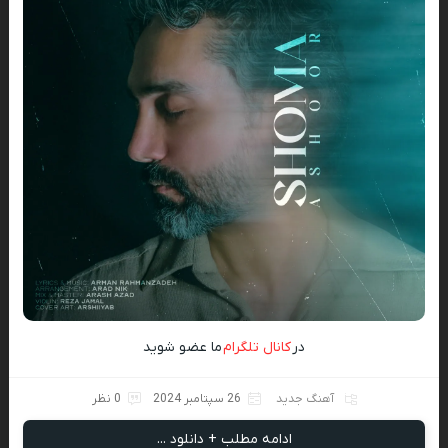
در
کانال تلگرام
ما عضو شوید
آهنگ جدید
26 سپتامبر 2024
0 نظر
ادامه مطلب + دانلود ...