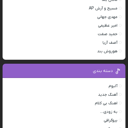
مسیح و آرش AP
مهدی جهانی
امیر عظیمی
حمید صفت
آصف آریا
هوروش بند
دسته بندی
آلبوم
آهنگ جدید
اهنگ بی کلام
به زودی…
بیوگرافی