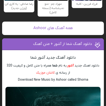
فرزاد فرزین - کلبه
مهراد جم - منو
رضا صادقی - یه کاری کن
نمیشناسه (نسخه
(ورژن جدید)
کامل)
همه آهنگ های Ashoor
دانلود آهنگ شما از آشور + متن آهنگ
دانلود آهنگ جدید آشور شما
دانلود اهنگ جدید
آشور
به نام
شما
همراه با متن کامل و کیفیت 320
از رسانه ی
کاشان موزیک
Download New Music by Ashoor called Shoma