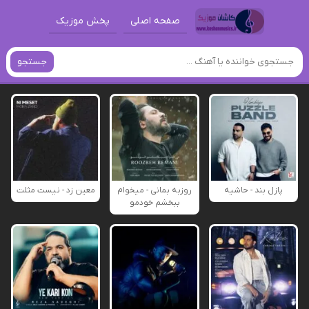
صفحه اصلی
پخش موزیک
جستجو
پازل بند - حاشیه
روزبه بمانی - میخوام
معین زد - نیست مثلت
ببخشم خودمو