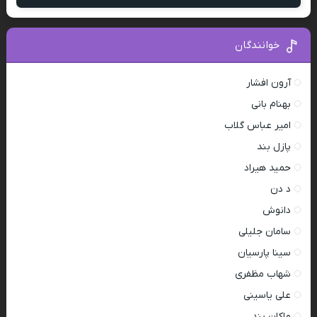
خوانندگان
آرون افشار
بهنام بانی
امیر عباس گلاب
پازل بند
حمید هیراد
د دن
دانوش
سامان جلیلی
سینا پارسیان
شهاب مظفری
علی یاسینی
ماکان بند