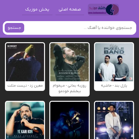
صفحه اصلی
پخش موزیک
جستجو
پازل بند - حاشیه
روزبه بمانی - میخوام
معین زد - نیست مثلت
ببخشم خودمو