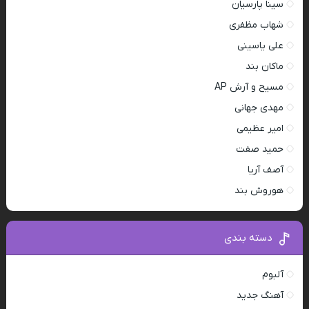
سینا پارسیان
شهاب مظفری
علی یاسینی
ماکان بند
مسیح و آرش AP
مهدی جهانی
امیر عظیمی
حمید صفت
آصف آریا
هوروش بند
دسته بندی
آلبوم
آهنگ جدید