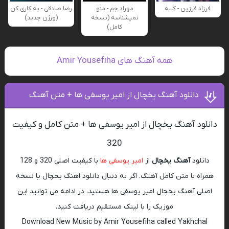
فرزاد فرزین - کلبه
مهراد جم - منو
رضا صادقی - یه کاری کن
نمیشناسه (نسخه
(ورژن جدید)
کامل)
همه آهنگ های Amir Yousefiha
دانلود آهنگ یخچال از امیر یوسفی ها + متن آهنگ
دانلود آهنگ یخچال از امیر یوسفی ها + متن کامل و کیفیت
320
دانلود
آهنگ یخچال
از
امیر یوسفی ها
با کیفیت اصلی 320 و 128
همراه با متن کامل آهنگ. اگر به دنبال دانلود اهنگ یخچال یا نسخه
اصلی آهنگ یخچال امیر یوسفی ها هستید، در ادامه می توانید این
موزیک را با لینک مستقیم دریافت کنید.
Download New Music by Amir Yousefiha called Yakhchal