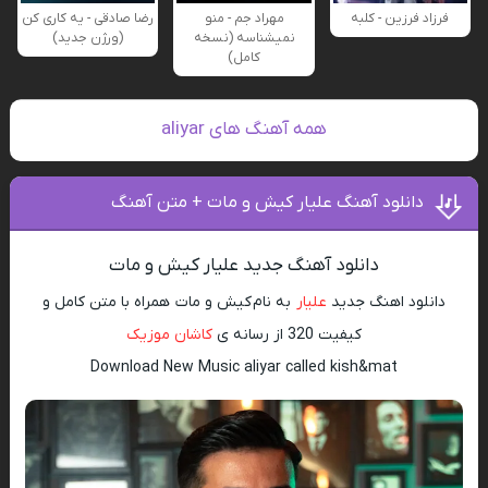
فرزاد فرزین - کلبه
مهراد جم - منو
رضا صادقی - یه کاری کن
نمیشناسه (نسخه
(ورژن جدید)
کامل)
همه آهنگ های aliyar
دانلود آهنگ علیار کیش و مات + متن آهنگ
دانلود آهنگ جدید علیار کیش و مات
دانلود اهنگ جدید
علیار
به نام کیش و مات همراه با متن کامل و
کیفیت 320 از رسانه ی
کاشان موزیک
Download New Music aliyar called kish&mat