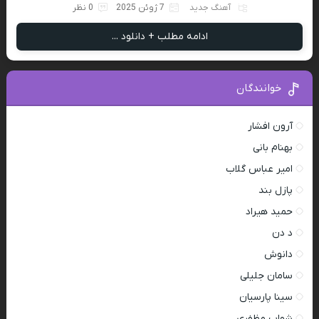
آهنگ جدید
7 ژوئن 2025
0 نظر
ادامه مطلب + دانلود ...
خوانندگان
آرون افشار
بهنام بانی
امیر عباس گلاب
پازل بند
حمید هیراد
د دن
دانوش
سامان جلیلی
سینا پارسیان
شهاب مظفری