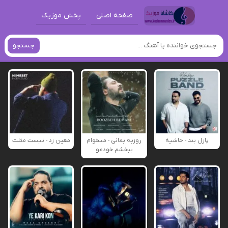
صفحه اصلی
پخش موزیک
جستجو
پازل بند - حاشیه
روزبه بمانی - میخوام
معین زد - نیست مثلت
ببخشم خودمو