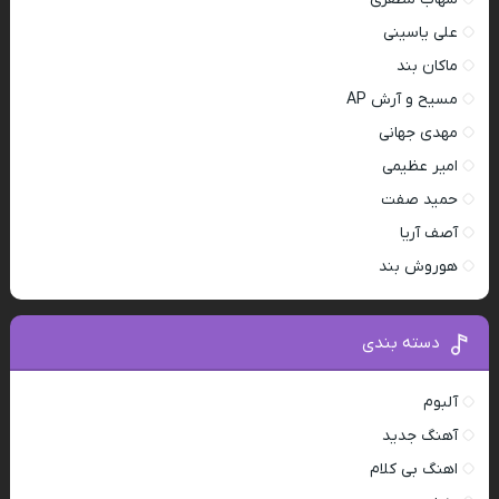
علی یاسینی
ماکان بند
مسیح و آرش AP
مهدی جهانی
امیر عظیمی
حمید صفت
آصف آریا
هوروش بند
دسته بندی
آلبوم
آهنگ جدید
اهنگ بی کلام