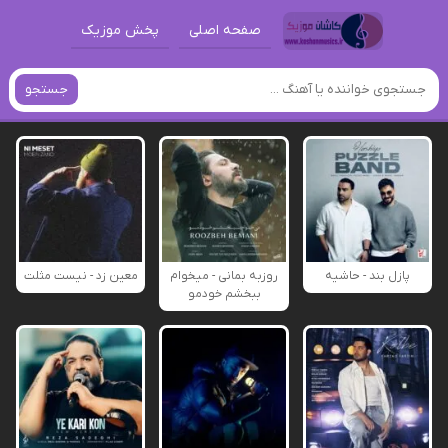
صفحه اصلی
پخش موزیک
جستجو
پازل بند - حاشیه
روزبه بمانی - میخوام
معین زد - نیست مثلت
ببخشم خودمو