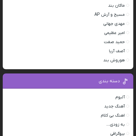
ماکان بند
مسیح و آرش AP
مهدی جهانی
امیر عظیمی
حمید صفت
آصف آریا
هوروش بند
دسته بندی
آلبوم
آهنگ جدید
اهنگ بی کلام
به زودی…
بیوگرافی