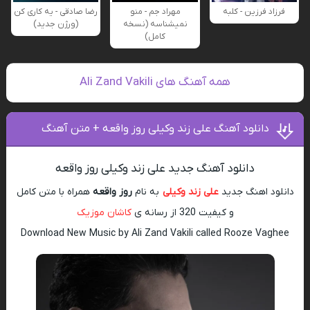
فرزاد فرزین - کلبه
مهراد جم - منو
رضا صادقی - یه کاری کن
نمیشناسه (نسخه
(ورژن جدید)
کامل)
همه آهنگ های Ali Zand Vakili
دانلود آهنگ علی زند وکیلی روز واقعه + متن آهنگ
دانلود آهنگ جدید علی زند وکیلی روز واقعه
دانلود اهنگ جدید
علی زند وکیلی
به نام
روز واقعه
همراه با متن کامل
و کیفیت 320 از رسانه ی
کاشان موزیک
Download New Music by Ali Zand Vakili called Rooze Vaghee