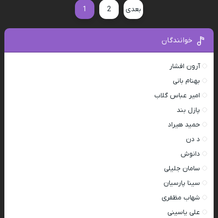
بعدی
2
1
خوانندگان
آرون افشار
بهنام بانی
امیر عباس گلاب
پازل بند
حمید هیراد
د دن
دانوش
سامان جلیلی
سینا پارسیان
شهاب مظفری
علی یاسینی