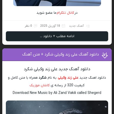
در
کانال تلگرام
ما عضو شوید
آهنگ جدید
18 آوریل 2025
0 نظر
ادامه مطلب + دانلود ...
دانلود آهنگ علی زند وکیلی شگرد + متن آهنگ
دانلود آهنگ جدید علی زند وکیلی شگرد
دانلود اهنگ جدید
علی زند وکیلی
به نام
شگرد
همراه با متن کامل و
کیفیت 320 از رسانه ی
کاشان موزیک
Download New Music by Ali Zand Vakili called Shegerd