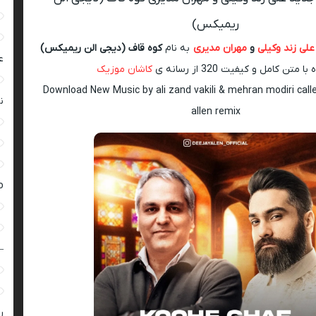
ریمیکس)
علی زند وکیلی
و
مهران مدیری
به نام
کوه قاف (دیجی الن ریمیکس)
ع
ا متن کامل و کیفیت 320 از رسانه ی
کاشان موزیک
Download New Music by ali zand vakili & mehran modiri call
ن
allen remix
ro
–
ر