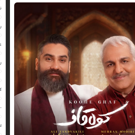
ت
ر
ع
ر
ک
–
ا