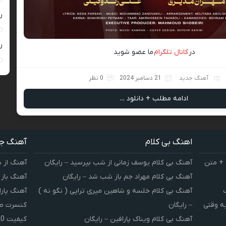
ر
ر
در
کانال تلگرام
ما عضو شوید
آهنگ جدید
21 دسامبر 2024
0 نظر
ادامه مطلب + دانلود ...
اهنگ بی کلام
آهنگ ج
 + متن
آهنگ بی کلام یوسف زمانی از شب بپرسید – رایگان
آهنگ از 
آهنگ بی کلام مهراد جم باز شب شد – رایگان
آهنگ باز
آهنگ بی کلام خلسه و شاهین میری تراپی ( نگو نه )
آهنگ پارا
یه وقتی
– رایگان
کنسرت صوت
آهنگ بی کلام ویناک پارافین – رایگان
کیفیت 320 و 128