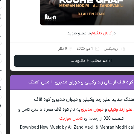
(
در
کانال تلگرام
ما عضو شوید
ر
ریمیکس
1 می 2025
0 نظر
زن
ادامه مطلب + دانلود ...
–
کوه قاف از علی زند وکیلی و مهران مدیری + متن آهنگ
)
آهنگ جدید علی زند وکیلی و مهران مدیری کوه قاف
ق
علی زند وکیلی
و
مهران مدیری
به نام
کوه قاف
همراه با متن کامل و
کیفیت 320 از رسانه ی
کاشان موزیک
ا
Download New Music by Ali Zand Vakili & Mehran Modiri ca