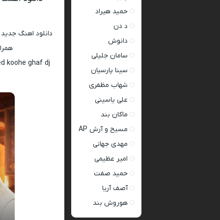
حمید هیراد
د دن
دانلود اهنگ جدید
دانوش
همراه ب
سامان جلیلی
ed koohe ghaf dj
سینا پارسیان
شهاب مظفری
علی یاسینی
ماکان بند
مسیح و آرش AP
مهدی جهانی
امیر عظیمی
حمید صفت
آصف آریا
هوروش بند