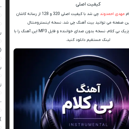
کیفیت اصلی
–
ام
مهدی احمدوند
چی شد با کیفیت اصلی 320 و 128 از رسانه کاشان
ین صفحه می توانید بیت آهنگ چی شد، نسخه اینسترومنتال
(Instrumental)، موزیک بی کلام، نسخه بدون صدای خواننده و فایل MP3 این آهنگ را با
ر
لینک مستقیم دانلود کنید.
(
ر
زن
–
)