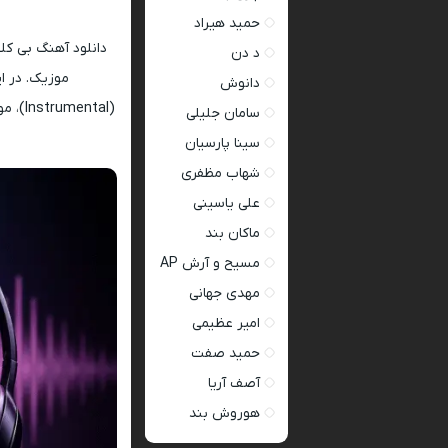
حمید هیراد
دانلود آهنگ بی کل
د دن
موزیک. در ا
دانوش
سامان جلیلی
سینا پارسیان
شهاب مظفری
علی یاسینی
ماکان بند
مسیح و آرش AP
مهدی جهانی
امیر عظیمی
حمید صفت
آصف آریا
هوروش بند