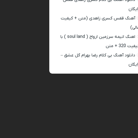
ایگان
آهنگ قفس کسری زاهدی (متن + کیفیت
الی)
اهنگ انیمه سرزمین ارواح ( soul land ) با
فیت 320 + متن
دانلود آهنگ بی کلام رضا بهرام گل عشق –
ایگان