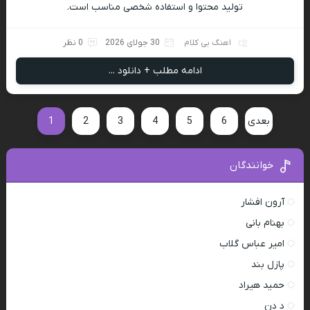
تولید محتوا و استفاده شخصی مناسب است.
اهنگ بی کلام
30 جولای 2026
0 نظر
ادامه مطلب + دانلود ...
بعدی
6
5
4
3
2
1
خوانندگان
آرون افشار
بهنام بانی
امیر عباس گلاب
پازل بند
حمید هیراد
د دن