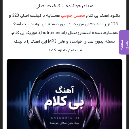
صدای خواننده با کیفیت اصلی
دانلود آهنگ بی کلام
محسن چاوشی
همسایه با کیفیت اصلی 320 و
128 از رسانه کاشان موزیک. در این صفحه می توانید بیت آهنگ
همسایه، نسخه اینسترومنتال (Instrumental)، موزیک بی کلام،
نسخه بدون صدای خواننده و فایل MP3 این آهنگ را با لینک
ص
ف
ح
ه
ع
د
ب
ی
مستقیم دانلود کنید.