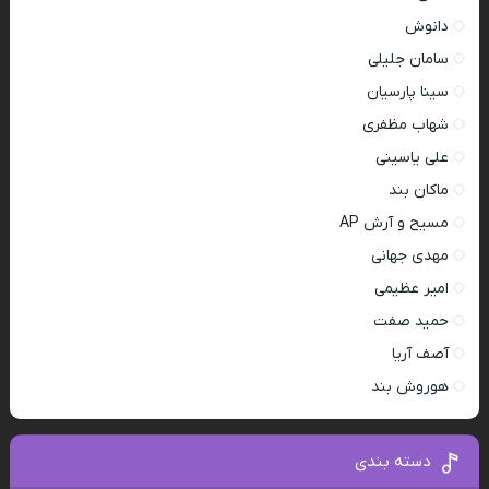
دانوش
سامان جلیلی
سینا پارسیان
شهاب مظفری
علی یاسینی
ماکان بند
مسیح و آرش AP
مهدی جهانی
امیر عظیمی
حمید صفت
آصف آریا
هوروش بند
دسته بندی