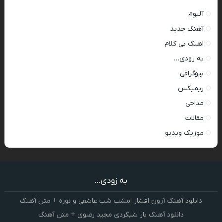
آلبوم
آهنگ جدید
اهنگ بی کلام
به زودی…
بیوگرافی
ریمیکس
مداحی
مقالات
موزیک ویدیو
به زودی...
دانلود آهنگ آرون افشار امشب شب عاشقی و نوره + متن آهنگ
دانلود آهنگ باز شبگردی مجید رضوی + متن آهنگ