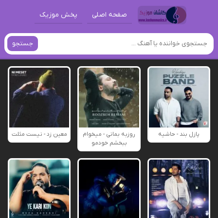
صفحه اصلی
پخش موزیک
جستجو
پازل بند - حاشیه
روزبه بمانی - میخوام
معین زد - نیست مثلت
ببخشم خودمو