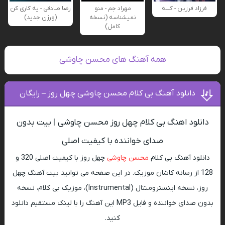
فرزاد فرزین - کلبه
مهراد جم - منو
رضا صادقی - یه کاری کن
نمیشناسه (نسخه
(ورژن جدید)
کامل)
همه آهنگ های محسن چاوشی
دانلود آهنگ بی کلام محسن چاوشی چهل روز – رایگان
دانلود اهنگ بی کلام چهل روز محسن چاوشی | بیت بدون
صدای خواننده با کیفیت اصلی
دانلود آهنگ بی کلام
محسن چاوشی
چهل روز با کیفیت اصلی 320 و
128 از رسانه کاشان موزیک. در این صفحه می توانید بیت آهنگ چهل
روز، نسخه اینسترومنتال (Instrumental)، موزیک بی کلام، نسخه
بدون صدای خواننده و فایل MP3 این آهنگ را با لینک مستقیم دانلود
کنید.