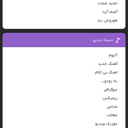
حمید صفت
آصف آریا
هوروش بند
دسته بندی
آلبوم
آهنگ جدید
اهنگ بی کلام
به زودی…
بیوگرافی
ریمیکس
مداحی
مقالات
موزیک ویدیو