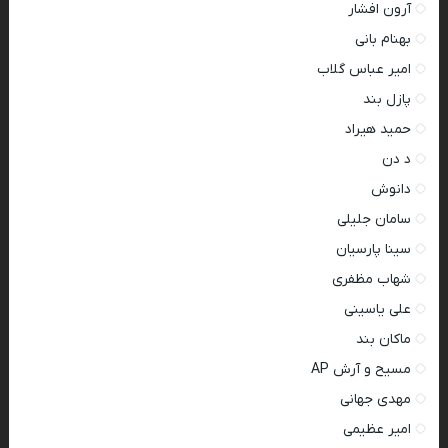
آرون افشار
بهنام بانی
امیر عباس گلاب
پازل بند
حمید هیراد
د دن
دانوش
سامان جلیلی
سینا پارسیان
شهاب مظفری
علی یاسینی
ماکان بند
مسیح و آرش AP
مهدی جهانی
امیر عظیمی