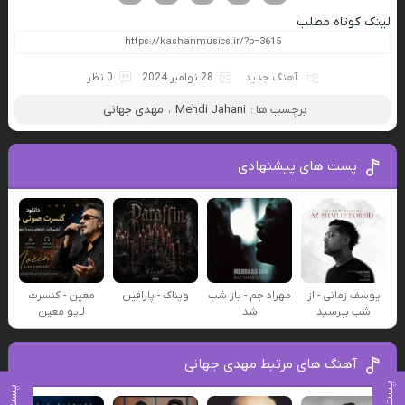
لینک کوتاه مطلب
آهنگ جدید
28 نوامبر 2024
0 نظر
برچسب ها :
Mehdi Jahani
،
مهدی جهانی
پست های پیشنهادی
یوسف زمانی - از
مهراد جم - باز شب
ویناک - پارافین
معین - کنسرت
شب بپرسید
شد
لایو معین
آهنگ های مرتبط مهدی جهانی