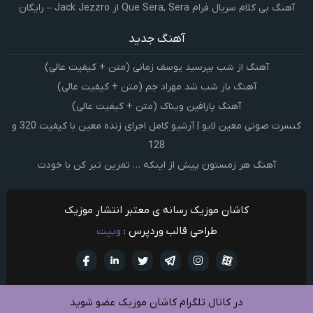
آهنگ بی کلام سریال فرام Que Sera, Sera از Jack Jezzro – رایگان
آهنگ جدید
آهنگ از شب بپرسید یوسف زمانی (متن + کیفیت عالی)
آهنگ باز شب شد مهراد جم (متن + کیفیت عالی)
آهنگ پارافین ویناک (متن + کیفیت عالی)
کنسرت صوتی معین لایو | آرشیو کامل اجرای زنده معین با کیفیت 320 و
128
آهنگ هر زمستون پیش از اینکه … تمرین تبر کن با خودت
کاشان موزیک رسانه ی معتبر انتشار موزیک
طراحی قالب وردپرس :
وبیت
آپارات
تلگرام
تويتر
اینستاگرام
لینکدین
فيسبو
در کانال تلگرام کاشان موزیک عضو شوید