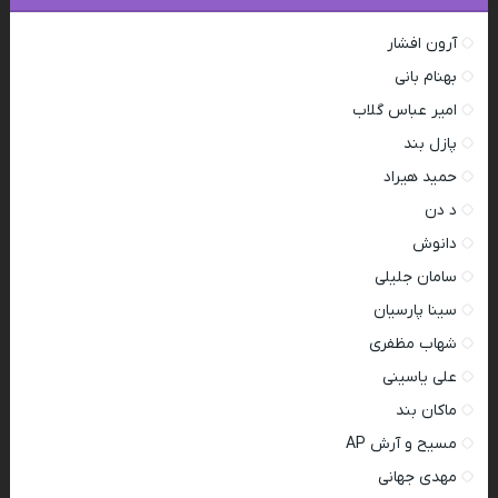
آرون افشار
بهنام بانی
امیر عباس گلاب
پازل بند
حمید هیراد
د دن
دانوش
سامان جلیلی
سینا پارسیان
شهاب مظفری
علی یاسینی
ماکان بند
مسیح و آرش AP
مهدی جهانی