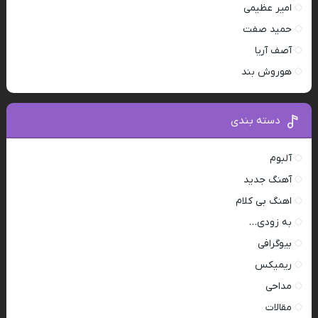
امیر عظیمی
حمید صفت
آصف آریا
هوروش بند
دسته بندی
آلبوم
آهنگ جدید
اهنگ بی کلام
به زودی…
بیوگرافی
ریمیکس
مداحی
مقالات