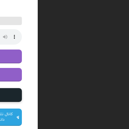
کانال تل
دان