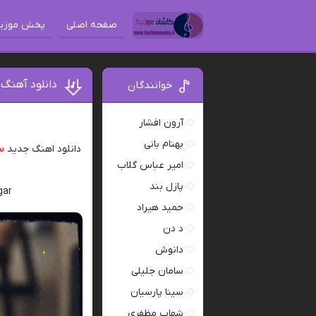
صفحه اصلی
پخش موزی
دانلود آهنگ 
خوانندگان
آرون افشار
بهنام بانی
دانلود اهنگ جدید
س
امیر عباس گلاب
پازل بند
gar
حمید هیراد
د دن
دانوش
سامان جلیلی
سینا پارسیان
شهاب مظفری