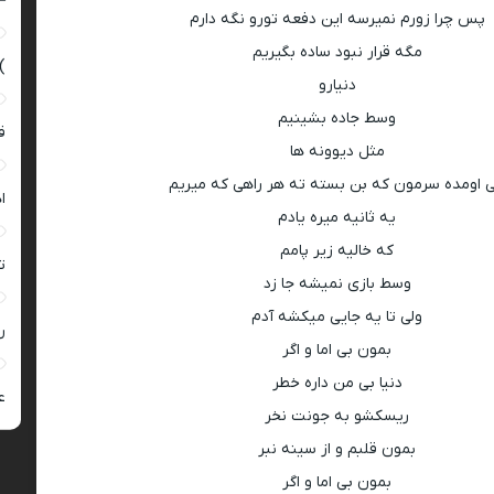
–
پس چرا زورم نمیرسه این دفعه تورو نگه دارم
مگه قرار نبود ساده بگیریم
)
دنیارو
وسط جاده بشینیم
ق
مثل دیوونه ها
 اومده سرمون که بن بسته ته هر راهی که میریم
ا
یه ثانیه میره یادم
که خالیه زیر پامم
ت
وسط بازی نمیشه جا زد
ولی تا یه جایی میکشه آدم
ر
بمون بی اما و اگر
دنیا بی من داره خطر
ع
ریسکشو به جونت نخر
بمون قلبم و از سینه نبر
بمون بی اما و اگر