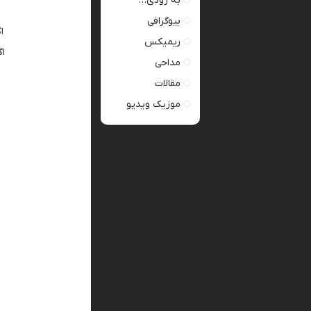
به زودی…
بیوگرافی
ا
ریمیکس
ا
مداحی
مقالات
موزیک ویدیو