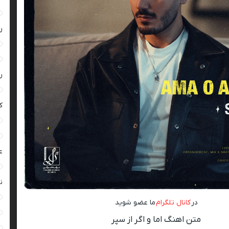
ر
ر
ک
ع
ن
در
کانال تلگرام
ما عضو شوید
متن اهنگ اما و اگر از سپر