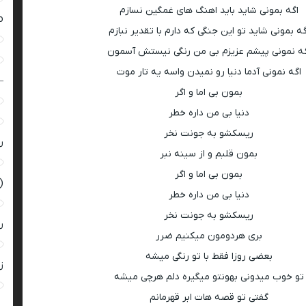
اگه بمونی شاید باید اهنگ های غمگین نسازم
ro
گه بمونی شاید تو این جنگی که دارم با تقدیر نبازم
گه نمونی پیشم عزیزم بی من رنگی نیستش آسمون
اگه نمونی آدما دنیا رو نمیدن واسه یه تار موت
–
بمون بی اما و اگر
دنیا بی من داره خطر
ریسکشو به جونت نخر
ر
بمون قلبم و از سینه نبر
بمون بی اما و اگر
(
دنیا بی من داره خطر
ریسکشو به جونت نخر
ر
بری هردومون میکنیم ضرر
بعضی روزا فقط با تو رنگی میشه
زن
تو خوب میدونی بهونتو میگیره دلم هرچی میشه
گفتی تو قصه هات ابر قهرمانم