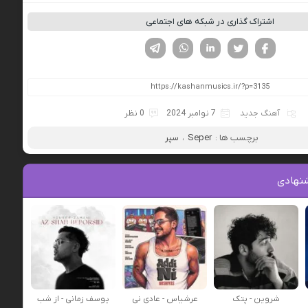
اشتراک گذاری در شبکه های اجتماعی
فیسوک
تویتر
لینکدین
واتساپ
تلگرام
آهنگ جدید
7 نوامبر 2024
0 نظر
برچسب ها :
Seper
،
سپر
نهادی
شروین - پتک
عرشیاس - عادی نی
یوسف زمانی - از شب