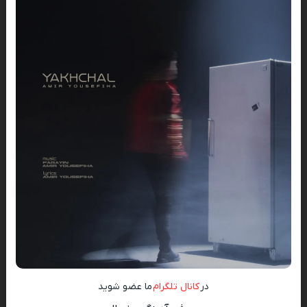
در
کانال تلگرام
ما عضو شوید