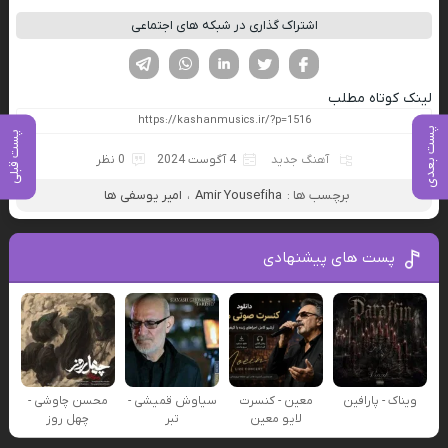
اشتراک گذاری در شبکه های اجتماعی
فیسوک
تویتر
لینکدین
واتساپ
تلگرام
لینک کوتاه مطلب
پست بعدی
پست قبلی
آهنگ جدید
4 آگوست 2024
0 نظر
برچسب ها :
Amir Yousefiha
،
امیر یوسفی ها
پست های پیشنهادی
ویناک - پارافین
معین - کنسرت
سیاوش قمیشی -
محسن چاوشی -
لایو معین
تبر
چهل روز