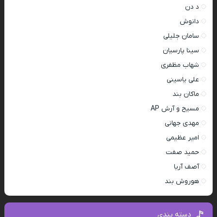
د دن
دانوش
سامان جلیلی
سینا پارسیان
شهاب مظفری
علی یاسینی
ماکان بند
مسیح و آرش AP
مهدی جهانی
امیر عظیمی
حمید صفت
آصف آریا
هوروش بند
دسته بندی