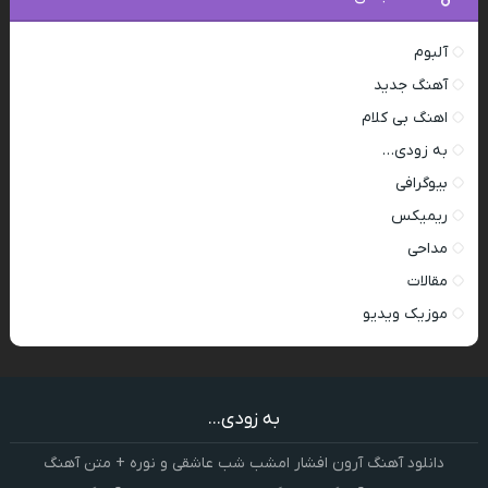
آلبوم
آهنگ جدید
اهنگ بی کلام
به زودی…
بیوگرافی
ریمیکس
مداحی
مقالات
موزیک ویدیو
به زودی...
دانلود آهنگ آرون افشار امشب شب عاشقی و نوره + متن آهنگ