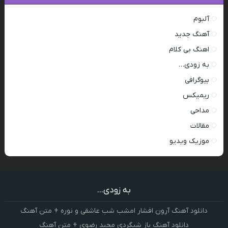
آلبوم
آهنگ جدید
اهنگ بی کلام
به زودی…
بیوگرافی
ریمیکس
مداحی
مقالات
موزیک ویدیو
به زودی...
دانلود آهنگ آرون افشار امشب شب عاشقی و نوره + متن آهنگ
دانلود آهنگ باز شبگردی مجید رضوی + متن آهنگ