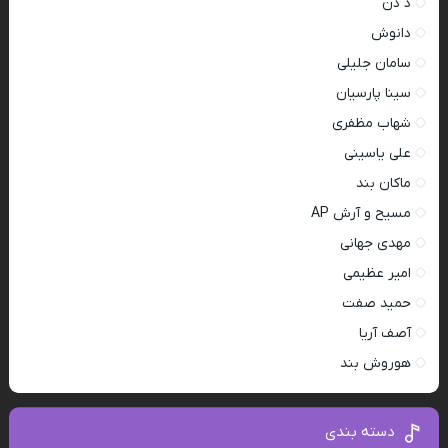
د دن
دانوش
سامان جلیلی
سینا پارسیان
شهاب مظفری
علی یاسینی
ماکان بند
مسیح و آرش AP
مهدی جهانی
امیر عظیمی
حمید صفت
آصف آریا
هوروش بند
دسته بندی