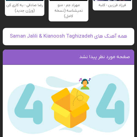
فرزاد فرزین - کلبه
مهراد جم - منو
رضا صادقی - یه کاری کن
نمیشناسه (نسخه
(ورژن جدید)
کامل)
همه آهنگ های Saman Jalili & Kianoosh Taghizadeh
صفحه مورد نظر پیدا نشد