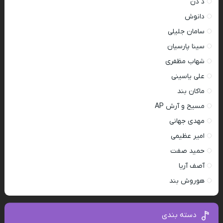
د دن
دانوش
سامان جلیلی
سینا پارسیان
شهاب مظفری
علی یاسینی
ماکان بند
مسیح و آرش AP
مهدی جهانی
امیر عظیمی
حمید صفت
آصف آریا
هوروش بند
دسته بندی