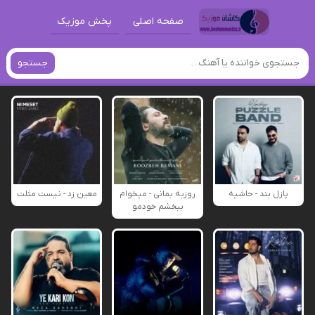
صفحه اصلی
پخش موزیک
جستجو
پازل بند - حاشیه
روزبه بمانی - میخوام
معین زد - نیست مثلت
ببخشم خودمو