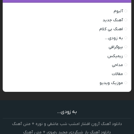
آلبوم
آهنگ جدید
اهنگ بی کلام
به زودی…
بیوگرافی
ریمیکس
مداحی
مقالات
موزیک ویدیو
به زودی...
دانلود آهنگ آرون افشار امشب شب عاشقی و نوره + متن آهنگ
دانلود آهنگ باز شبگردی مجید رضوی + متن آهنگ