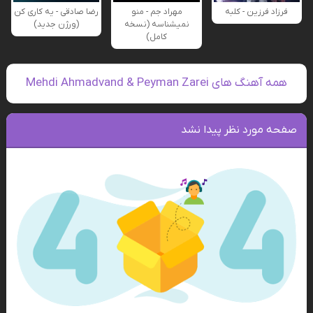
فرزاد فرزین - کلبه
مهراد جم - منو
رضا صادقی - یه کاری کن
نمیشناسه (نسخه
(ورژن جدید)
کامل)
همه آهنگ های Mehdi Ahmadvand & Peyman Zarei
صفحه مورد نظر پیدا نشد