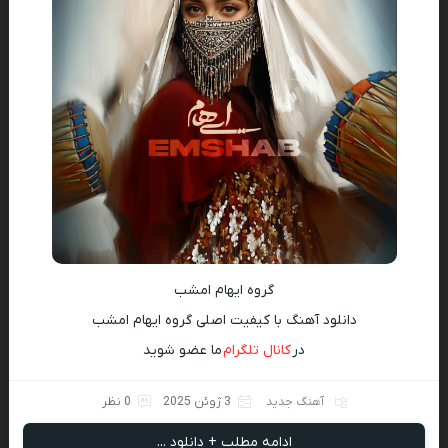
گروه ایهام امشب
دانلود آهنگ با کیفیت اصلی گروه ایهام امشب
در
کانال تلگرام
ما عضو شوید
آهنگ جدید
3 ژوئن 2025
0 نظر
ادامه مطلب + دانلود ...