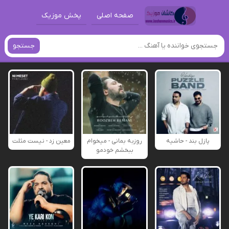
صفحه اصلی
پخش موزیک
جستجو
پازل بند - حاشیه
روزبه بمانی - میخوام
معین زد - نیست مثلت
ببخشم خودمو