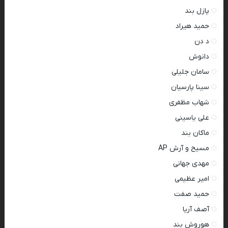
پازل بند
حمید هیراد
د دن
دانوش
سامان جلیلی
سینا پارسیان
شهاب مظفری
علی یاسینی
ماکان بند
مسیح و آرش AP
مهدی جهانی
امیر عظیمی
حمید صفت
آصف آریا
هوروش بند