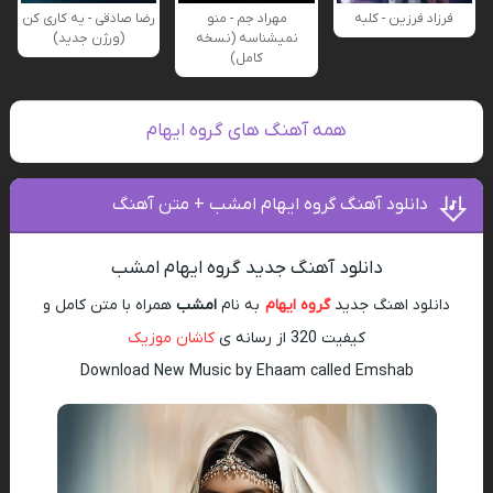
فرزاد فرزین - کلبه
مهراد جم - منو
رضا صادقی - یه کاری کن
نمیشناسه (نسخه
(ورژن جدید)
کامل)
همه آهنگ های گروه ایهام
دانلود آهنگ گروه ایهام امشب + متن آهنگ
دانلود آهنگ جدید گروه ایهام امشب
دانلود اهنگ جدید
گروه ایهام
به نام
امشب
همراه با متن کامل و
کیفیت 320 از رسانه ی
کاشان موزیک
Download New Music by Ehaam called Emshab