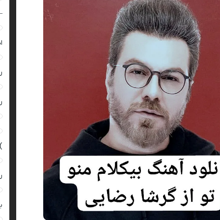
–
ا
ر
ر
)
ر
ب