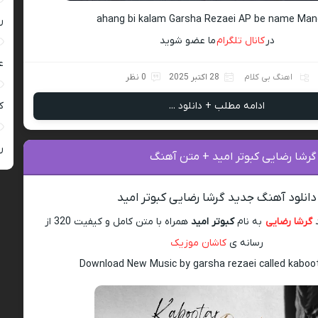
ahang bi kalam Garsha Rezaei AP be name Man
ر
در
کانال تلگرام
ما عضو شوید
ع
اهنگ بی کلام
28 اکتبر 2025
0 نظر
ادامه مطلب + دانلود ...
کی
ر
گرشا رضایی کبوتر امید + متن آهنگ
دانلود آهنگ جدید گرشا رضایی کبوتر امید
د
گرشا رضایی
به نام
کبوتر امید
همراه با متن کامل و کیفیت 320 از
رسانه ی
کاشان موزیک
Download New Music by garsha rezaei called kaboo