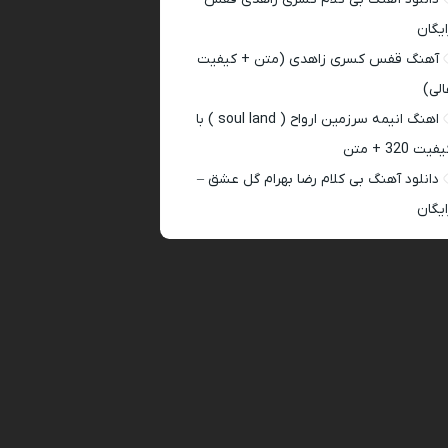
ایگان
آهنگ قفس کسری زاهدی (متن + کیفیت
الی)
اهنگ انیمه سرزمین ارواح ( soul land ) با
فیت 320 + متن
دانلود آهنگ بی کلام رضا بهرام گل عشق –
ایگان