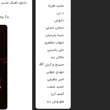
دانلود اهنگ جدید
حمید هیراد
د دن
ano To
دانوش
سامان جلیلی
سینا پارسیان
شهاب مظفری
علی یاسینی
ماکان بند
مسیح و آرش AP
مهدی جهانی
امیر عظیمی
حمید صفت
آصف آریا
هوروش بند