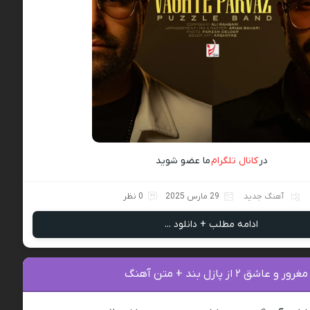
در
کانال تلگرام
ما عضو شوید
آهنگ جدید
29 مارس 2025
0 نظر
ادامه مطلب + دانلود ...
شق ۲ از پازل بند + متن آهنگ