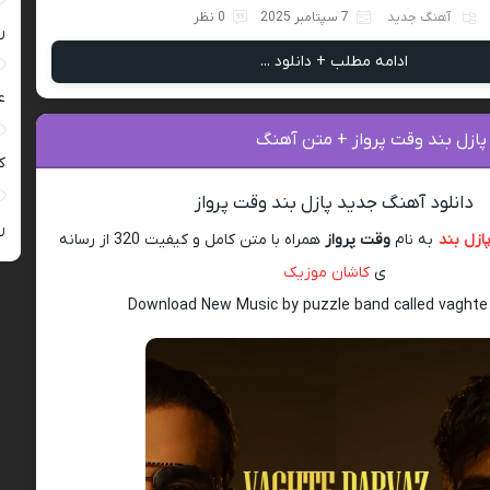
آهنگ جدید
7 سپتامبر 2025
0 نظر
ر
ادامه مطلب + دانلود ...
ع
پازل بند وقت پرواز + متن آهنگ
کی
دانلود آهنگ جدید پازل بند وقت پرواز
ر
ازل بند
به نام
وقت پرواز
همراه با متن کامل و کیفیت 320 از رسانه
ی
کاشان موزیک
Download New Music by puzzle band called vaghte