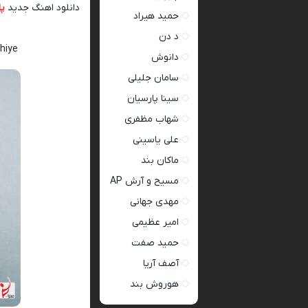
دانلود اهنگ جدید
پا
حمید هیراد
د دن
hiye
دانوش
سامان جلیلی
سینا پارسیان
شهاب مظفری
علی یاسینی
ماکان بند
مسیح و آرش AP
مهدی جهانی
امیر عظیمی
حمید صفت
آصف آریا
هوروش بند