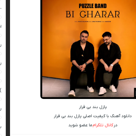
–
ا
ر
ر
)
پازل بند بی قرار
ر
دانلود آهنگ با کیفیت اصلی پازل بند بی قرار
در
کانال تلگرام
ما عضو شوید
ب