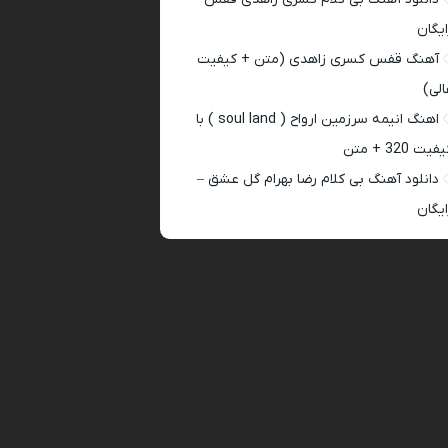
ایگان
آهنگ قفس کسری زاهدی (متن + کیفیت
الی)
اهنگ انیمه سرزمین ارواح ( soul land ) با
فیت 320 + متن
دانلود آهنگ بی کلام رضا بهرام گل عشق –
ایگان