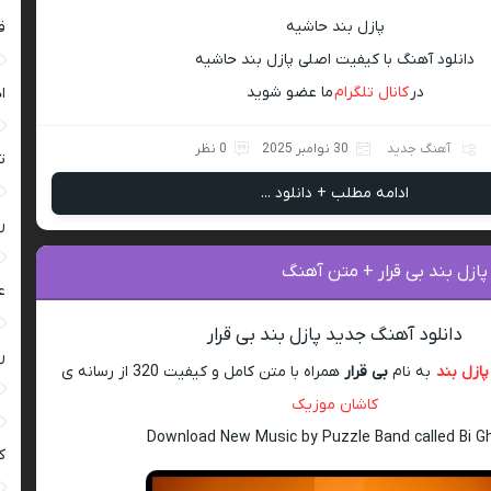
پازل بند حاشیه
ق
دانلود آهنگ با کیفیت اصلی پازل بند حاشیه
در
کانال تلگرام
ما عضو شوید
ا
آهنگ جدید
30 نوامبر 2025
0 نظر
ت
ادامه مطلب + دانلود ...
ر
پازل بند بی قرار + متن آهنگ
ع
دانلود آهنگ جدید پازل بند بی قرار
ر
پازل بند
به نام
بی قرار
همراه با متن کامل و کیفیت 320 از رسانه ی
کاشان موزیک
Download New Music by Puzzle Band called Bi G
ک