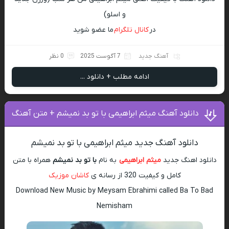
و اسلو)
در
کانال تلگرام
ما عضو شوید
آهنگ جدید
7 آگوست 2025
0 نظر
ادامه مطلب + دانلود ...
دانلود آهنگ میثم ابراهیمی با تو بد نمیشم + متن آهنگ
دانلود آهنگ جدید میثم ابراهیمی با تو بد نمیشم
دانلود اهنگ جدید
میثم ابراهیمی
به نام
با تو بد نمیشم
همراه با متن
کامل و کیفیت 320 از رسانه ی
کاشان موزیک
Download New Music by Meysam Ebrahimi called Ba To Bad
Nemisham