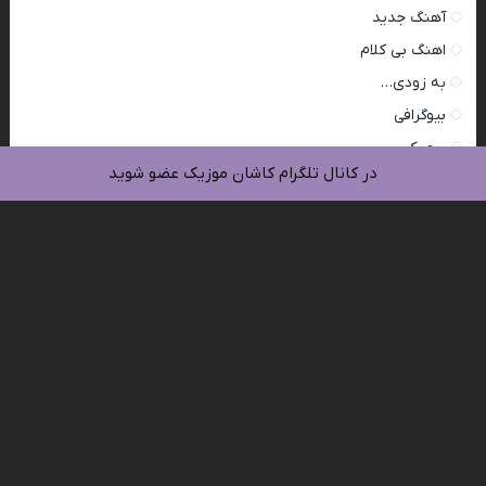
آهنگ جدید
اهنگ بی کلام
به زودی…
بیوگرافی
ریمیکس
در کانال تلگرام کاشان موزیک عضو شوید
مداحی
مقالات
موزیک ویدیو
به زودی...
دانلود آهنگ آرون افشار امشب شب عاشقی و نوره + متن آهنگ
دانلود آهنگ باز شبگردی مجید رضوی + متن آهنگ
دانلود آهنگ علی یاسینی تو یادم دادی یه چیزایی یه وقتی +متن آهنگ
دانلود آهنگ مثل تو از مجید رضوی + متن آهنگ