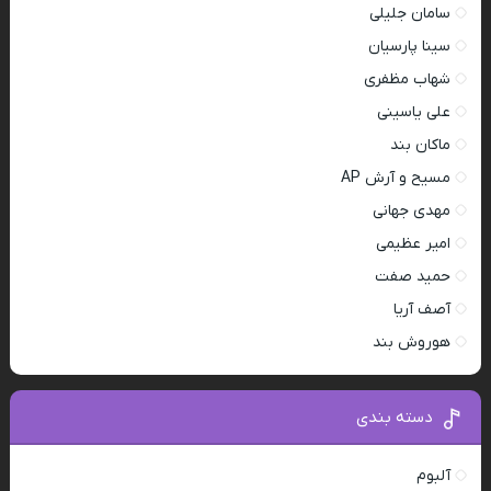
سامان جلیلی
سینا پارسیان
شهاب مظفری
علی یاسینی
ماکان بند
مسیح و آرش AP
مهدی جهانی
امیر عظیمی
حمید صفت
آصف آریا
هوروش بند
دسته بندی
آلبوم