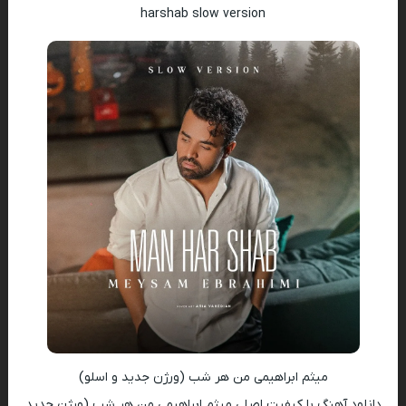
harshab slow version
میثم ابراهیمی من هر شب (ورژن جدید و اسلو)
دانلود آهنگ با کیفیت اصلی میثم ابراهیمی من هر شب (ورژن جدید