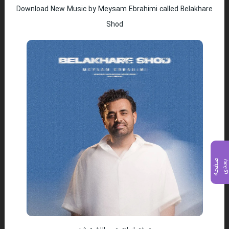
Download New Music by Meysam Ebrahimi called Belakhare
Shod
ص
ف
ح
ه
ع
د
ب
ی