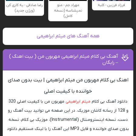
فرزاد فرزین - کلبه
مهراد جم - منو
رضا صادقی - یه کاری کن
نمیشناسه (نسخه
(ورژن جدید)
کامل)
همه آهنگ های میثم ابراهیمی
آهنگ بی کلام میثم ابراهیمی مهربون من ( بیت اهنگ )
– رایگان
اهنگ بی کلام مهربون من میثم ابراهیمی | بیت بدون صدای
خواننده با کیفیت اصلی
دانلود آهنگ بی کلام
میثم ابراهیمی
مهربون من با کیفیت اصلی 320
و 128 از رسانه کاشان موزیک. در این صفحه می توانید بیت آهنگ رو
دست، نسخه اینسترومنتال (Instrumental)، موزیک بی کلام، نسخه
بدون صدای خواننده و فایل MP3 این آهنگ را با لینک مستقیم دانلود