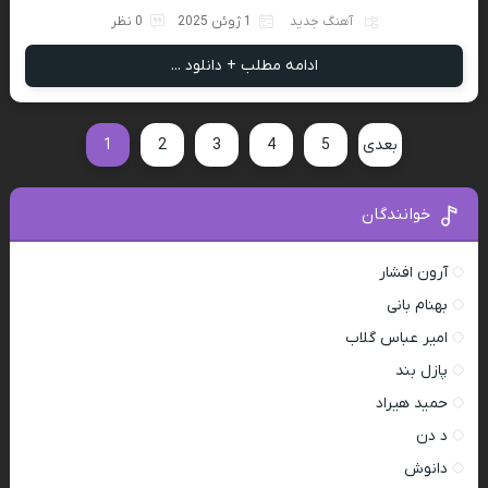
آهنگ جدید
1 ژوئن 2025
0 نظر
ادامه مطلب + دانلود ...
بعدی
5
4
3
2
1
خوانندگان
آرون افشار
بهنام بانی
امیر عباس گلاب
پازل بند
حمید هیراد
د دن
دانوش