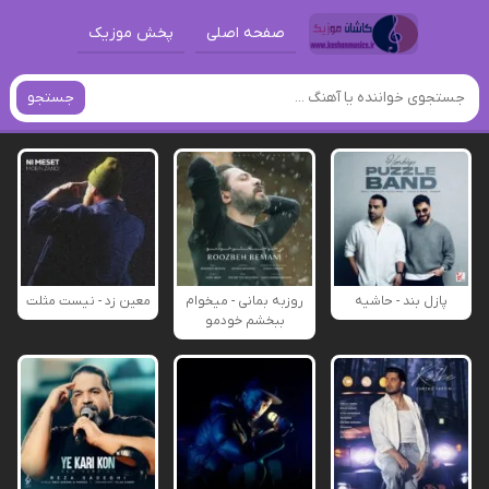
صفحه اصلی
پخش موزیک
جستجو
پازل بند - حاشیه
روزبه بمانی - میخوام
معین زد - نیست مثلت
ببخشم خودمو