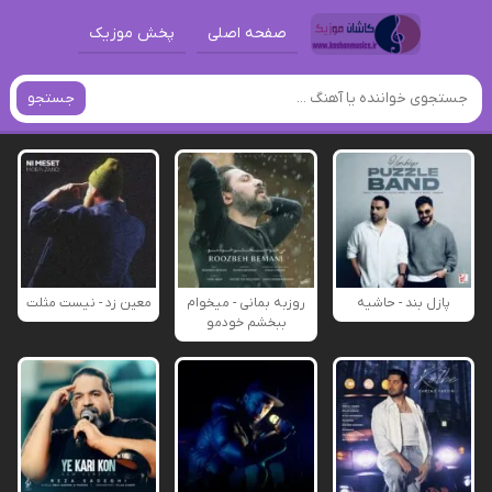
صفحه اصلی
پخش موزیک
جستجو
پازل بند - حاشیه
روزبه بمانی - میخوام
معین زد - نیست مثلت
ببخشم خودمو