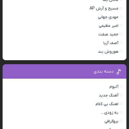
مسیح و آرش AP
مهدی جهانی
امیر عظیمی
حمید صفت
آصف آریا
هوروش بند
دسته بندی
آلبوم
آهنگ جدید
اهنگ بی کلام
به زودی…
بیوگرافی