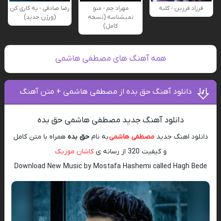
فرزاد فرزین - کلبه
مهراد جم - منو
رضا صادقی - یه کاری کن
نمیشناسه (نسخه
(ورژن جدید)
کامل)
همه آهنگ های مصطفی هاشمی
دانلود آهنگ حق بده از مصطفی هاشمی + متن آهنگ
دانلود آهنگ جدید مصطفی هاشمی حق بده
دانلود اهنگ جدید
مصطفی هاشمی
به نام
حق بده
همراه با متن کامل
و کیفیت 320 از رسانه ی
کاشان موزیک
Download New Music by Mostafa Hashemi called Hagh Bede