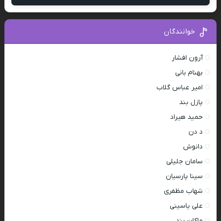
خوانندگان
آرون افشار
بهنام بانی
امیر عباس گلاب
پازل بند
حمید هیراد
د دن
دانوش
سامان جلیلی
سینا پارسیان
شهاب مظفری
علی یاسینی
ماکان بند